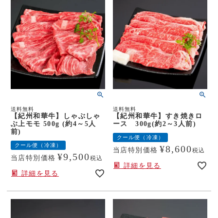
送料無料
送料無料
【紀州和華牛】しゃぶしゃ
【紀州和華牛】すき焼きロ
ぶ上モモ 500g (約4～5人
ース 300g(約2～3人前)
前)
クール便（冷凍）
クール便（冷凍）
¥
8,600
当店特別価格
税込
¥
9,500
当店特別価格
税込
詳細を見る
詳細を見る