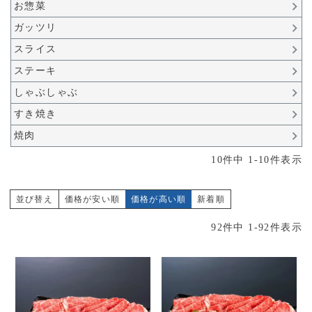
お惣菜
ガッツリ
スライス
ステーキ
しゃぶしゃぶ
すき焼き
焼肉
10
件中
1
-
10
件表示
並び替え
価格が安い順
価格が高い順
新着順
92
件中
1
-
92
件表示