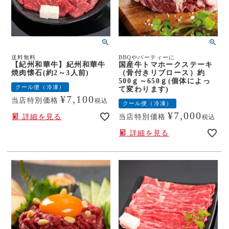
送料無料
BBQやパーティーに
【紀州和華牛】紀州和華牛
国産牛トマホークステーキ
焼肉懐石(約2～3人前)
（骨付きリブロース）約
500ｇ～650ｇ(個体によっ
クール便（冷凍）
て変わります)
¥
7,100
当店特別価格
税込
クール便（冷凍）
¥
7,000
詳細を見る
当店特別価格
税込
詳細を見る