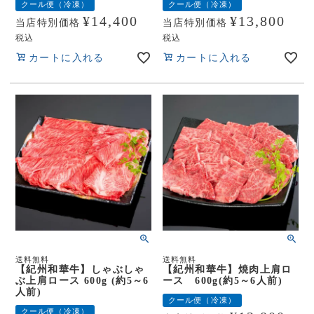
クール便（冷凍）
クール便（冷凍）
¥
14,400
¥
13,800
当店特別価格
当店特別価格
税込
税込
カートに入れる
カートに入れる
送料無料
送料無料
【紀州和華牛】しゃぶしゃ
【紀州和華牛】焼肉上肩ロ
ぶ上肩ロース 600g (約5～6
ース 600g(約5～6人前)
人前)
クール便（冷凍）
クール便（冷凍）