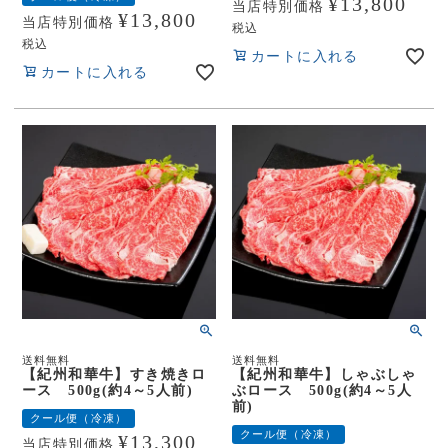
¥
13,800
当店特別価格
¥
13,800
当店特別価格
税込
税込
カートに入れる
カートに入れる
送料無料
送料無料
【紀州和華牛】すき焼きロ
【紀州和華牛】しゃぶしゃ
ース 500g(約4～5人前)
ぶロース 500g(約4～5人
前)
クール便（冷凍）
クール便（冷凍）
¥
13,300
当店特別価格