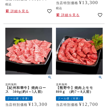
¥
13,300
当店特別価格
税込
税込
詳細を見る
詳細を見る
送料無料
送料無料
【紀州和華牛】焼肉ロー
【熊野牛】焼肉上モモ
ス 500g(約4～5人前)
800ｇ (約7～8人前)
クール便（冷凍）
クール便（冷凍）
¥
13,300
¥
12,700
当店特別価格
当店特別価格