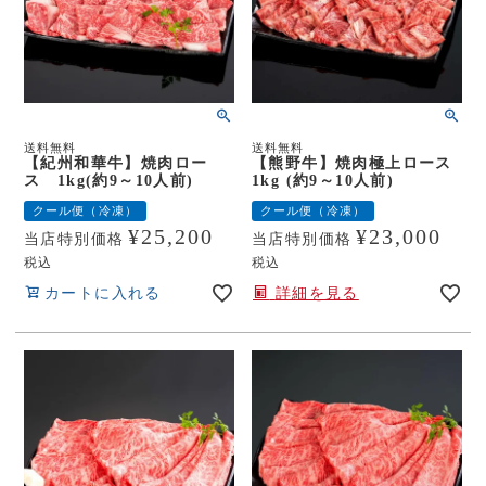
送料無料
送料無料
【紀州和華牛】焼肉ロー
【熊野牛】焼肉極上ロース
ス 1kg(約9～10人前)
1kg (約9～10人前)
クール便（冷凍）
クール便（冷凍）
¥
25,200
¥
23,000
当店特別価格
当店特別価格
税込
税込
カートに入れる
詳細を見る