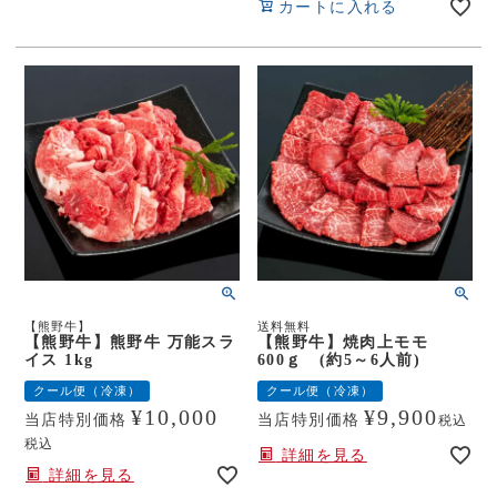
カートに入れる
【熊野牛】
送料無料
【熊野牛】熊野牛 万能スラ
【熊野牛】焼肉上モモ
イス 1kg
600ｇ (約5～6人前)
クール便（冷凍）
クール便（冷凍）
¥
10,000
¥
9,900
当店特別価格
当店特別価格
税込
税込
詳細を見る
詳細を見る