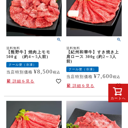
送料無料
送料無料
【熊野牛】焼肉上モモ
【紀州和華牛】すき焼き上
500ｇ (約4～5人前)
肩ロース 300g (約2～3人
前)
クール便（冷凍）
クール便（冷凍）
¥
8,500
当店特別価格
税込
¥
7,600
当店特別価格
税込
詳細を見る
詳細を見る
カートへ