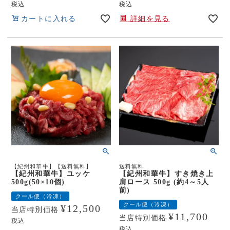
税込
税込
カートに入れる
詳細を見る
【紀州和華牛】【送料無料】
送料無料
【紀州和華牛】ユッケ
【紀州和華牛】すき焼き上
500g(50×10個)
肩ロース 500g (約4～5人
前)
クール便（冷凍）
クール便（冷凍）
¥
12,500
当店特別価格
¥
11,700
当店特別価格
税込
税込