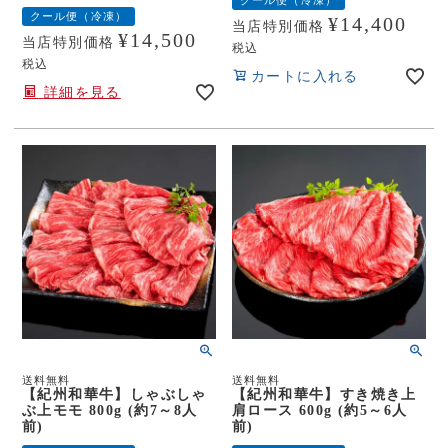
クール便（冷凍）
¥
14,400
当店特別価格
¥
14,500
当店特別価格
税込
税込
カートに入れる
詳細を見る
送料無料
送料無料
【紀州和華牛】しゃぶしゃ
【紀州和華牛】すき焼き上
ぶ上モモ 800g (約7～8人
肩ロース 600g (約5～6人
前)
前)