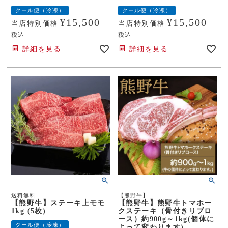
クール便（冷凍）
クール便（冷凍）
¥
15,500
¥
15,500
当店特別価格
当店特別価格
税込
税込
詳細を見る
詳細を見る
送料無料
【熊野牛】
【熊野牛】ステーキ上モモ
【熊野牛】熊野牛トマホー
1kg (5枚)
クステーキ（骨付きリブロ
ース）約900g～1kg(個体に
クール便（冷凍）
よって変わります)