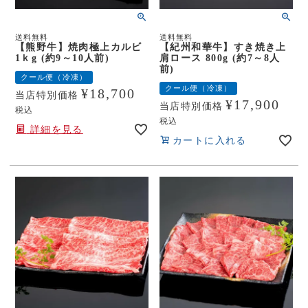
送料無料
送料無料
【熊野牛】焼肉極上カルビ
【紀州和華牛】すき焼き上
1ｋg (約9～10人前)
肩ロース 800g (約7～8人
前)
クール便（冷凍）
クール便（冷凍）
¥
18,700
当店特別価格
¥
17,900
当店特別価格
税込
税込
詳細を見る
カートに入れる