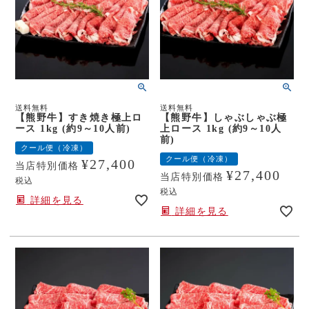
送料無料
送料無料
【熊野牛】すき焼き極上ロ
【熊野牛】しゃぶしゃぶ極
ース 1kg (約9～10人前)
上ロース 1kg (約9～10人
前)
クール便（冷凍）
クール便（冷凍）
¥
27,400
当店特別価格
¥
27,400
当店特別価格
税込
税込
詳細を見る
詳細を見る