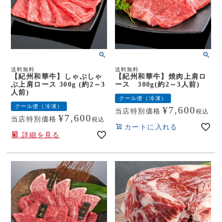
送料無料
送料無料
【紀州和華牛】しゃぶしゃ
【紀州和華牛】焼肉上肩ロ
ぶ上肩ロース 300g (約2～3
ース 300g(約2～3人前)
人前)
クール便（冷凍）
クール便（冷凍）
¥
7,600
当店特別価格
税込
¥
7,600
当店特別価格
税込
カートに入れる
詳細を見る