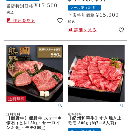
¥
15,500
当店特別価格
クール便（冷凍）
税込
¥
15,000
当店特別価格
詳細を見る
税込
詳細を見る
送料無料
送料無料
【熊野牛】熊野牛 ステーキ
【紀州和華牛】すき焼き上
懐石 (ヒレ150g・サーロイ
モモ 800g (約7～8人前)
ン200g・モモ200g)
クール便（冷凍）