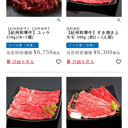
【紀州和華牛】【送料無料】
送料無料
【紀州和華牛】ユッケ
【紀州和華牛】すき焼き上
250g(50×5個)
モモ 300g (約2～3人前)
クール便（冷凍）
クール便（冷凍）
¥
6,750
¥
6,300
当店特別価格
当店特別価格
税込
税込
詳細を見る
詳細を見る