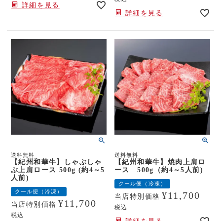
詳細を見る
詳細を見る
送料無料
送料無料
【紀州和華牛】しゃぶしゃ
【紀州和華牛】焼肉上肩ロ
ぶ上肩ロース 500g (約4～5
ース 500g（約4～5人前)
人前)
クール便（冷凍）
クール便（冷凍）
¥
11,700
当店特別価格
¥
11,700
当店特別価格
税込
税込