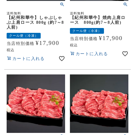
送料無料
送料無料
【紀州和華牛】しゃぶしゃ
【紀州和華牛】焼肉上肩ロ
ぶ上肩ロース 800g (約7～8
ース 800g(約7～8人前)
人前)
クール便（冷凍）
クール便（冷凍）
¥
17,900
当店特別価格
¥
17,900
当店特別価格
税込
税込
カートに入れる
カートに入れる