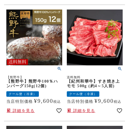
【熊野牛】
送料無料
【熊野牛】熊野牛100％ハ
【紀州和華牛】すき焼き上
ンバーグ150g(12個)
モモ 500g (約4～5人前)
クール便（冷凍）
クール便（冷凍）
¥
9,600
¥
9,600
当店特別価格
当店特別価格
税込
税込
詳細を見る
詳細を見る