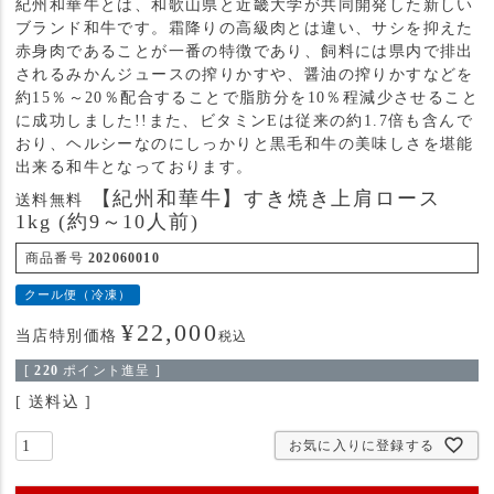
紀州和華牛とは、和歌山県と近畿大学が共同開発した新しい
ブランド和牛です。霜降りの高級肉とは違い、サシを抑えた
赤身肉であることが一番の特徴であり、飼料には県内で排出
されるみかんジュースの搾りかすや、醤油の搾りかすなどを
約15％～20％配合することで脂肪分を10％程減少させること
に成功しました!!また、ビタミンEは従来の約1.7倍も含んで
おり、ヘルシーなのにしっかりと黒毛和牛の美味しさを堪能
出来る和牛となっております。
【紀州和華牛】すき焼き上肩ロース
送料無料
1kg (約9～10人前)
商品番号
202060010
クール便（冷凍）
¥
22,000
当店特別価格
税込
[
220
ポイント進呈 ]
送料込
お気に入りに登録する