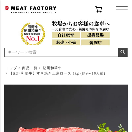
トップ
商品一覧
紀州和華牛
【紀州和華牛】すき焼き上肩ロース 1kg (約9～10人前)