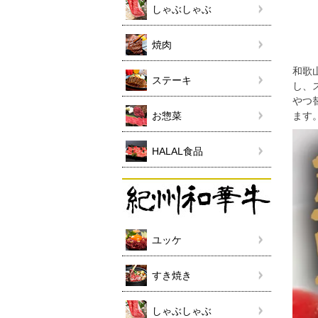
しゃぶしゃぶ
焼肉
和歌
ステーキ
し、
やつ
お惣菜
ます
HALAL食品
ユッケ
すき焼き
しゃぶしゃぶ