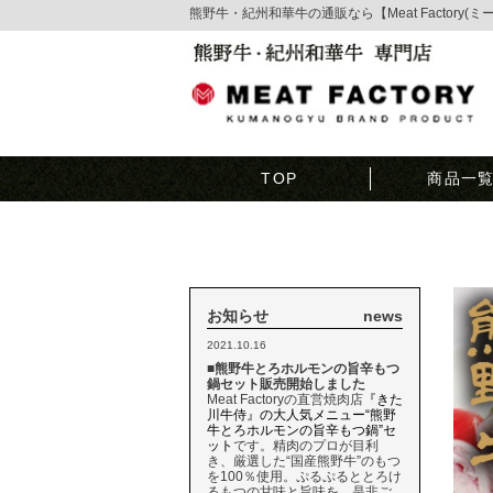
熊野牛・紀州和華牛の通販なら【Meat Factory(
TOP
商品一
お知らせ
news
2021.10.16
■熊野牛とろホルモンの旨辛もつ
鍋セット販売開始しました
Meat Factoryの直営焼肉店
『きた
川牛侍』の大人気メニュー“熊野
牛とろホルモンの旨辛もつ鍋”セ
ット
です。精肉のプロが目利
き、厳選した“国産熊野牛”のもつ
を100％使用。ぷるぷるととろけ
るもつの甘味と旨味を、是非ご