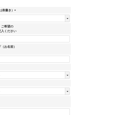
(表書き）
(
必
須
、ご希望の
)
記入ください
下（お名前）