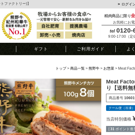
ミートファクトリー)】
ログイ
精肉商品に限り
お気軽にお電
0120-
tel
9:00-17:00（
覧
ギフト
ご利用ガイド
よ
トップ
商品一覧
熊野牛
お惣菜
Meat F
Meat Fa
り【送料無
商品番号
10601
クール便（冷凍）
当店特別価格
[
31
ポイント進呈