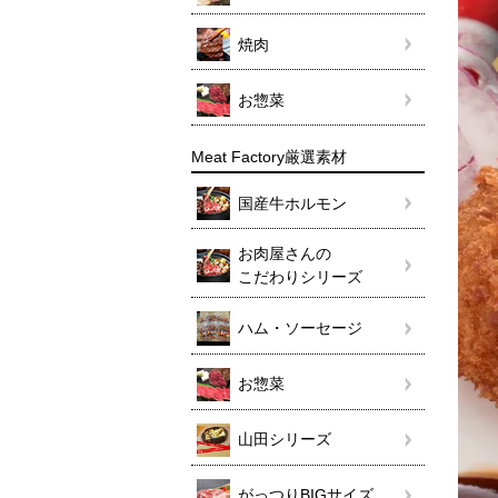
焼肉
お惣菜
Meat Factory厳選素材
国産牛ホルモン
お肉屋さんの
こだわりシリーズ
ハム・ソーセージ
お惣菜
山田シリーズ
がっつりBIGサイズ