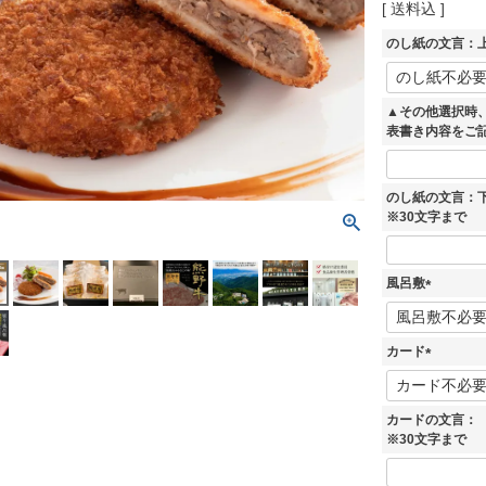
送料込
のし紙の文言：上
▲その他選択時
表書き内容をご
のし紙の文言：
※30文字まで
風呂敷
(
必
須
カード
)
(
必
須
カードの文言：
)
※30文字まで