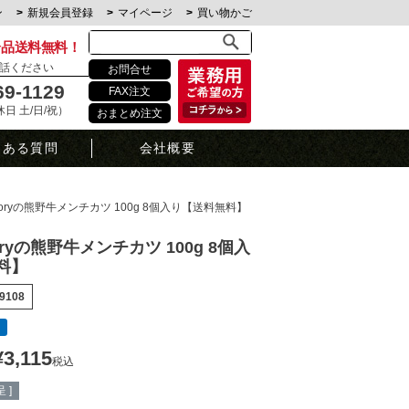
ン
新規会員登録
マイページ
買い物かご
全品送料無料！
話ください
お問合せ
69-1129
FAX注文
定休日 土/日/祝）
おまとめ注文
くある質問
会社概要
actoryの熊野牛メンチカツ 100g 8個入り【送料無料】
ctoryの熊野牛メンチカツ 100g 8個入
料】
9108
¥
3,115
税込
 ]