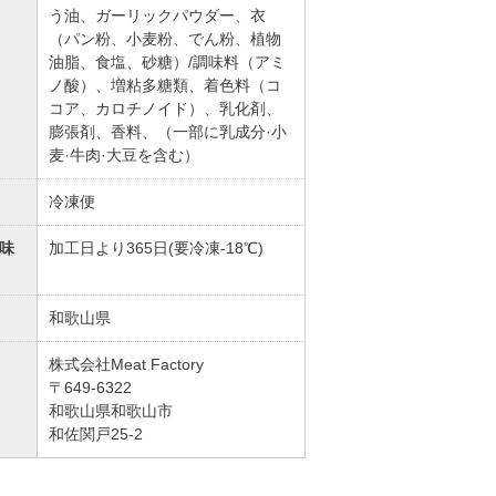
う油、ガーリックパウダー、衣
（パン粉、小麦粉、でん粉、植物
油脂、食塩、砂糖）/調味料（アミ
ノ酸）、増粘多糖類、着色料（コ
コア、カロチノイド）、乳化剤、
膨張剤、香料、（一部に乳成分·小
麦·牛肉·大豆を含む）
冷凍便
味
加工日より365日(要冷凍-18℃)
和歌山県
株式会社Meat Factory
〒649-6322
和歌山県和歌山市
和佐関戸25-2