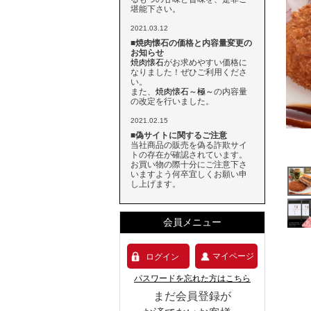
堪能下さい。
2021.03.12
■焼肉懐石の価格と内容量変更の
お知らせ
焼肉懐石
がお求めやすい価格に
なりました！ぜひご利用くださ
い。
また、
焼肉懐石～極～
の内容量
の改定を行いました。
2021.02.15
■偽サイトに関するご注意
当社商品の販売を偽る詐欺サイ
トの存在が確認されています。
お買い物の際十分にご注意下さ
いますよう何卒宜しくお願い申
し上げます。
会員メニュー
マイページ
ログイン
パスワードを忘れた方はこちら
まだ会員登録が