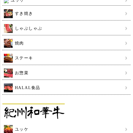
ユッケ
すき焼き
しゃぶしゃぶ
焼肉
ステーキ
お惣菜
HALAL食品
ユッケ