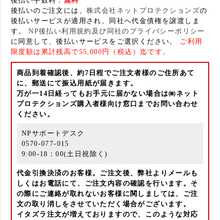
後払い手数料：
無料
後払いのご注文には、
株式会社ネットプロテクションズ
の
後払いサービスが適用され、同社へ代金債権を譲渡しま
す。
NP後払い利用規約及び同社のプライバシーポリシー
に同意して、後払いサービスをご選択ください。
ご利用
限度額は累計残高で55,000円（税込）迄です。
商品到着確認後、約7日程でご注文者様のご住所あて
に、郵送にて振込用紙が届きます。
万が一14日経ってもお手元に届かない場合は㈱ネット
プロテクションズ購入者様向け窓口までお問い合わせ
ください。
NPサポートデスク
0570-077-015
9:00-18：00(土日祝除く)
代金引換決済のお客様。ご注文後、弊社よりメールも
しくはお電話にて、ご注文内容の確認を行います。そ
の際にご連絡が取れないお客様に関しましては、ご注
文の取り消しをさせていただく場合がございます。
イタズラ注文が増えておりますので、このような対応