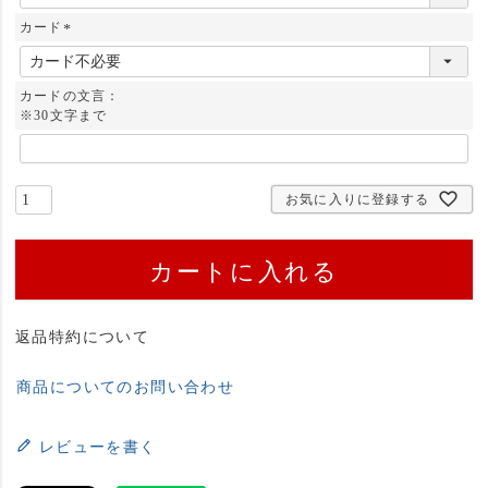
必
須
カード
)
(
必
須
カードの文言：
)
※30文字まで
お気に入りに登録する
カートに入れる
返品特約について
商品についてのお問い合わせ
レビューを書く