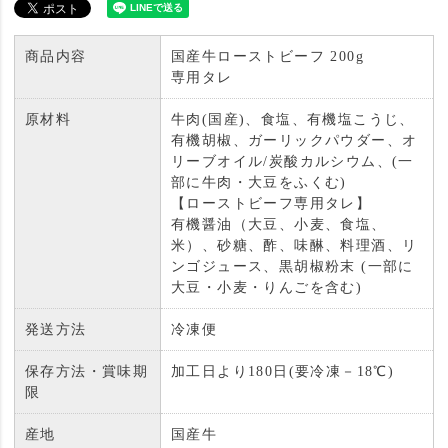
商品内容
国産牛ローストビーフ 200g
専用タレ
原材料
牛肉(国産)、食塩、有機塩こうじ、
有機胡椒、ガーリックパウダー、オ
リーブオイル/炭酸カルシウム、(一
部に牛肉・大豆をふくむ)
【ローストビーフ専用タレ】
有機醤油（大豆、小麦、食塩、
米）、砂糖、酢、味醂、料理酒、リ
ンゴジュース、黒胡椒粉末 (一部に
大豆・小麦・りんごを含む)
発送方法
冷凍便
保存方法・賞味期
加工日より180日(要冷凍－18℃)
限
産地
国産牛