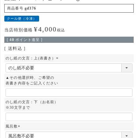
商品番号
gd376
クール便（冷凍）
¥
4,000
当店特別価格
税込
[
40
ポイント進呈 ]
送料込
のし紙の文言：上(表書き）
(
必
須
▲その他選択時、ご希望の
)
表書き内容をご記入ください
のし紙の文言：下（お名前）
※30文字まで
風呂敷
(