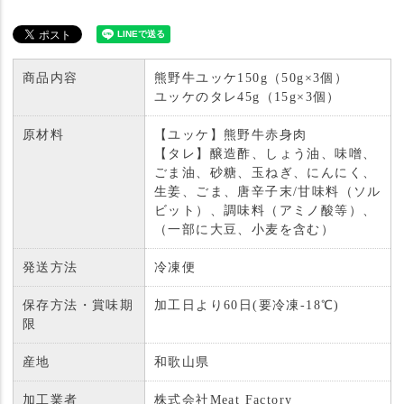
商品内容
熊野牛ユッケ150g（50g×3個）
ユッケのタレ45g（15g×3個）
原材料
【ユッケ】熊野牛赤身肉
【タレ】醸造酢、しょう油、味噌、
ごま油、砂糖、玉ねぎ、にんにく、
生姜、ごま、唐辛子末/甘味料（ソル
ビット）、調味料（アミノ酸等）、
（一部に大豆、小麦を含む）
発送方法
冷凍便
保存方法・賞味期
加工日より60日(要冷凍-18℃)
限
産地
和歌山県
加工業者
株式会社Meat Factory