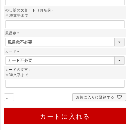
のし紙の文言：下（お名前）
※30文字まで
風呂敷
(
必
須
カード
)
(
必
須
カードの文言：
)
※30文字まで
お気に入りに登録する
カートに入れる