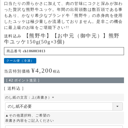
口当たりの滑らかさに加えて、肉の甘味にコクと深みが加わ
った贅沢な熊野牛ユッケ。年間の出荷頭数は数百頭である事
もあり、かなり希少なブランド牛「熊野牛」の赤身肉を使用
したユッケは極少量しか流通しておりません。是非この機会
に最上級のお味をご堪能下さい!!
【熊野牛】【お中元（御中元）】熊野
送料込み
牛ユッケ150g(50g×3個)
商品番号
ch106003013
クール便（冷凍）
¥
4,200
当店特別価格
税込
[
42
ポイント進呈 ]
送料込
のし紙の文言：上(表書き）
(
必
須
▲その他選択時、ご希望の
)
表書き内容をご記入ください