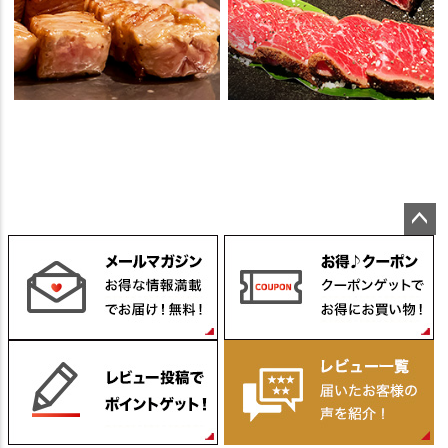
ペー
ジト
ップ
へ