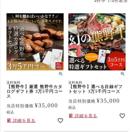
4
件中
1
-
4
件表示
送料無料
送料無料
【熊野牛】厳選 熊野牛カタ
【熊野牛】選べる目録ギフ
ログギフト券 3万5千円コー
トセット 3万5千円コース
ス
¥
35,000
当店特別価格
¥
35,000
当店特別価格
税込
税込
詳細を見る
詳細を見る