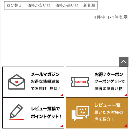
並び替え
価格が安い順
価格が高い順
新着順
4
件中
1
-
4
件表示
ペー
ジト
ップ
へ