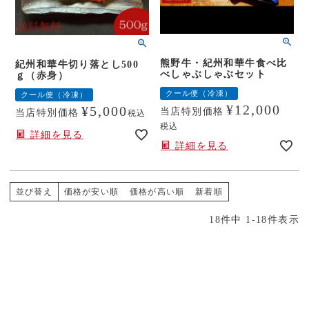
熊野牛・紀州和華牛食べ比
紀州和華牛切り落とし500
べしゃぶしゃぶセット
ｇ（赤身）
クール便（冷凍）
クール便（冷凍）
¥
12,000
¥
5,000
当店特別価格
当店特別価格
税込
税込
詳細を見る
詳細を見る
並び替え
価格が安い順
価格が高い順
新着順
18
件中
1
-
18
件表示