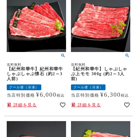
送料無料
送料無料
【紀州和華牛】紀州和華牛
【紀州和華牛】しゃぶしゃ
しゃぶしゃぶ懐石 (約2～3
ぶ上モモ 300g (約2～3人
人前)
前)
クール便（冷凍）
クール便（冷凍）
¥
6,000
¥
6,300
当店特別価格
当店特別価格
税込
税込
詳細を見る
詳細を見る