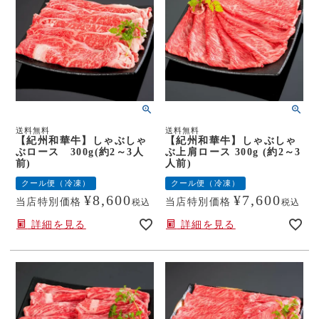
送料無料
送料無料
【紀州和華牛】しゃぶしゃ
【紀州和華牛】しゃぶしゃ
ぶロース 300g(約2～3人
ぶ上肩ロース 300g (約2～3
前)
人前)
クール便（冷凍）
クール便（冷凍）
¥
8,600
¥
7,600
当店特別価格
当店特別価格
税込
税込
詳細を見る
詳細を見る