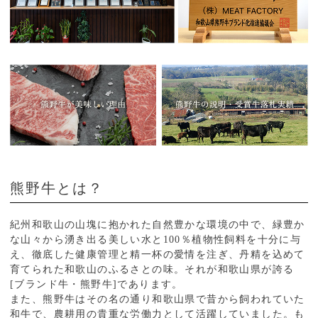
熊野牛とは？
紀州和歌山の山塊に抱かれた自然豊かな環境の中で、緑豊か
な山々から湧き出る美しい水と100％植物性飼料を十分に与
え、徹底した健康管理と精一杯の愛情を注ぎ、丹精を込めて
育てられた和歌山のふるさとの味。それが和歌山県が誇る
[ブランド牛・熊野牛]であります。
また、熊野牛はその名の通り和歌山県で昔から飼われていた
和牛で、農耕用の貴重な労働力として活躍していました。も