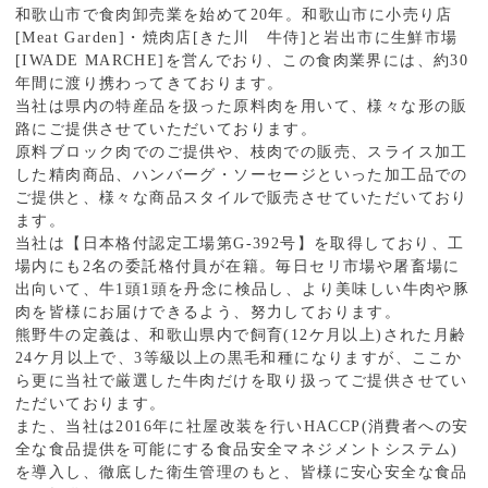
和歌山市で食肉卸売業を始めて20年。和歌山市に小売り店
[Meat Garden]・焼肉店[きた川 牛侍]と岩出市に生鮮市場
[IWADE MARCHE]を営んでおり、この食肉業界には、約30
年間に渡り携わってきております。
当社は県内の特産品を扱った原料肉を用いて、様々な形の販
路にご提供させていただいております。
原料ブロック肉でのご提供や、枝肉での販売、スライス加工
した精肉商品、ハンバーグ・ソーセージといった加工品での
ご提供と、様々な商品スタイルで販売させていただいており
ます。
当社は【日本格付認定工場第G-392号】を取得しており、工
場内にも2名の委託格付員が在籍。毎日セリ市場や屠畜場に
出向いて、牛1頭1頭を丹念に検品し、より美味しい牛肉や豚
肉を皆様にお届けできるよう、努力しております。
熊野牛の定義は、和歌山県内で飼育(12ケ月以上)された月齢
24ケ月以上で、3等級以上の黒毛和種になりますが、ここか
ら更に当社で厳選した牛肉だけを取り扱ってご提供させてい
ただいております。
また、当社は2016年に社屋改装を行いHACCP(消費者への安
全な食品提供を可能にする食品安全マネジメントシステム)
を導入し、徹底した衛生管理のもと、皆様に安心安全な食品