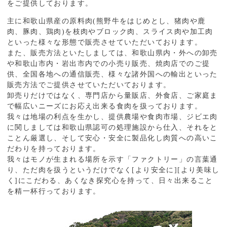
をご提供しております。
主に和歌山県産の原料肉(熊野牛をはじめとし、猪肉や鹿
肉、豚肉、鶏肉)を枝肉やブロック肉、スライス肉や加工肉
といった様々な形態で販売させていただいております。
また、販売方法といたしましては、和歌山県内・外への卸売
や和歌山市内・岩出市内での小売り販売、焼肉店でのご提
供、全国各地への通信販売、様々な諸外国への輸出といった
販売方法でご提供させていただいております。
卸売りだけではなく、専門店から量販店、外食店、ご家庭ま
で幅広いニーズにお応え出来る食肉を扱っております。
我々は地場の利点を生かし、提供農場や食肉市場、ジビエ肉
に関しましては和歌山県認可の処理施設から仕入、それをと
ことん厳選し、そして安心・安全に製品化し肉質への高いこ
だわりを持っております。
我々はモノが生まれる場所を示す「ファクトリー」の言葉通
り、ただ肉を扱うというだけでなく[より安全に][より美味し
く]にこだわる、あくなき探究心を持って、日々出来ること
を精一杯行っております。