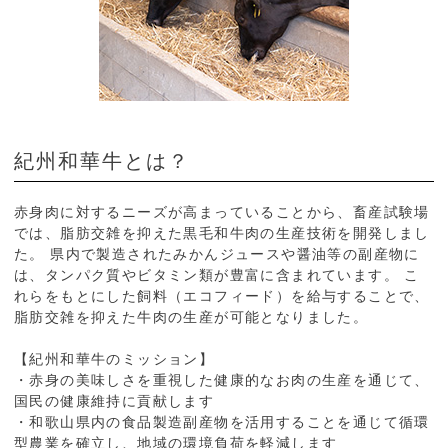
紀州和華牛とは？
赤身肉に対するニーズが高まっていることから、畜産試験場
では、脂肪交雑を抑えた黒毛和牛肉の生産技術を開発しまし
た。 県内で製造されたみかんジュースや醤油等の副産物に
は、タンパク質やビタミン類が豊富に含まれています。 こ
れらをもとにした飼料（エコフィード）を給与することで、
脂肪交雑を抑えた牛肉の生産が可能となりました。
【紀州和華牛のミッション】
・赤身の美味しさを重視した健康的なお肉の生産を通じて、
国民の健康維持に貢献します
・和歌山県内の食品製造副産物を活用することを通じて循環
型農業を確立し、地域の環境負荷を軽減します