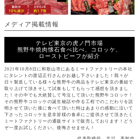
メディア掲載情報
テレビ東京の虎ノ門市場
熊野牛焼肉懐石食べ比べ、コロッケ、
ローストビーフが紹介
2021年10月8日に和歌山市にあるミートファクトリーの本社
にタレントの渡辺正行さんがお越し下さいました！我々が
日々製造している様々な熊野牛の商品をテレビ東京の番組で
取り上げて頂きそして試食もしてもらって感想を頂きまし
た！その中でも大絶賛して号泣して頂いた熊野牛コロッケ！
その熊野牛コロッケの誕生秘話や作る工程でのこだわりを説
明させて頂いた後に食べて頂いた時はあまりの感動に泣いて
下さったコロッケを是非皆様の食卓にご提供させて頂きたく
ミートファクトリーの通販サイトで販売しております！どう
ぞ一度お試しください。後悔させません！
代表取締役 北川 美智也