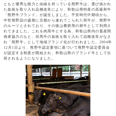
ともと優秀な能力と由緒を持っている熊野牛は、選び抜かれ
た血統を取り入れ品種改良により、和歌山県特産の高級和牛
「熊野牛ブランド」が誕生しました。平安時代中期頃から、
中世熊野詣の盛期に京都から連れてこられた荷牛が、熊野牛
のルーツとされており、その後は農耕用の耕牛として利用さ
れてきました。これを肉用牛とする為、和歌山県内の畜産関
係者協力のもと、但馬牛の血統を取り入れて品種改良がなさ
れ「熊野牛」として地域ブランド化が行われました。2004年
12月1日より、熊野牛認定要領に基づいて熊野牛認定委員会
が認定する制度が開始され、和歌山県のブランド牛として出
荷されるようになりました。