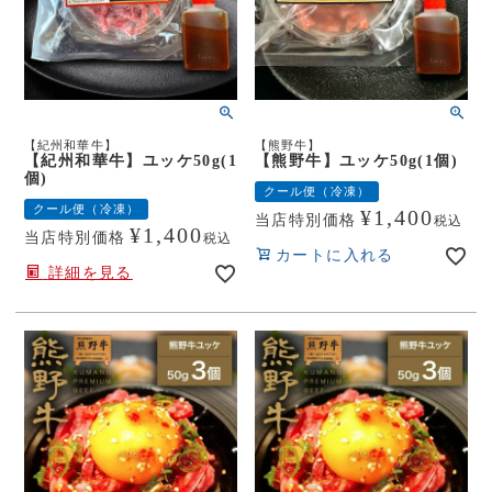
【紀州和華牛】
【熊野牛】
【紀州和華牛】ユッケ50g(1
【熊野牛】ユッケ50g(1個)
個)
クール便（冷凍）
クール便（冷凍）
¥
1,400
当店特別価格
税込
¥
1,400
当店特別価格
税込
カートに入れる
詳細を見る