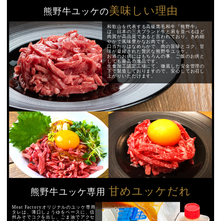
美味しい理由
熊野牛ユッケの
和歌山を代表する高級黒毛和牛『熊野牛』
は、日本の三大ブランド牛と肩を並べるほど
肉質が高品質であると言われており、きめ細
やかで風味豊かなお肉です。
口当たりはなめらかで、肉の旨味とコク、甘
味が凝縮された贅沢な熊野牛ユッケ。
お酒のお供にはもちろんの事、ご飯のお供と
しても最高の逸品です。
生食加工認定工場にて、徹底した安全管理の
下で製造しておりますので、安心してお召し
上がりいただけます。
甘めユッケだれ
熊野牛ユッケ専用
Meat Factoryオリジナルのユッケ専用
タレは、薄口しょうゆをベースに、信
州みそでコクを出し、ごま油でアクセ