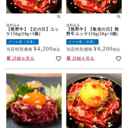
送料込み
送料込み
【熊野牛】【父の日】ユッ
【熊野牛】【敬老の日】熊
ケ150g(50g×3個)
野牛ユッケ150g(50g×3個)
クール便（冷凍）
クール便（冷凍）
¥
4,200
¥
4,200
当店特別価格
当店特別価格
税込
税込
詳細を見る
詳細を見る