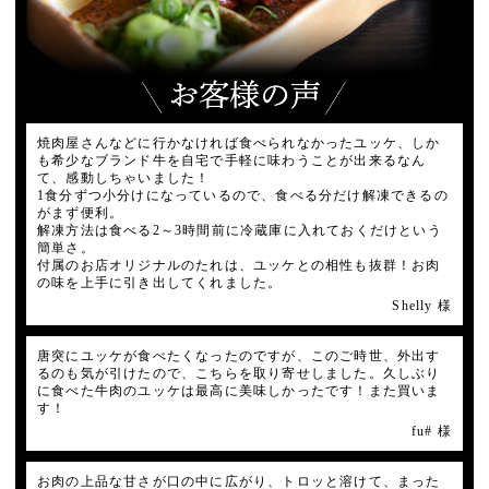
焼肉屋さんなどに行かなければ食べられなかったユッケ、しか
も希少なブランド牛を自宅で手軽に味わうことが出来るなん
て、感動しちゃいました！
1食分ずつ小分けになっているので、食べる分だけ解凍できるの
がまず便利。
解凍方法は食べる2～3時間前に冷蔵庫に入れておくだけという
簡単さ。
付属のお店オリジナルのたれは、ユッケとの相性も抜群！お肉
の味を上手に引き出してくれました。
Shelly 様
唐突にユッケが食べたくなったのですが、このご時世、外出す
るのも気が引けたので、こちらを取り寄せしました。久しぶり
に食べた牛肉のユッケは最高に美味しかったです！また買いま
す！
fu# 様
お肉の上品な甘さが口の中に広がり、トロッと溶けて、まった