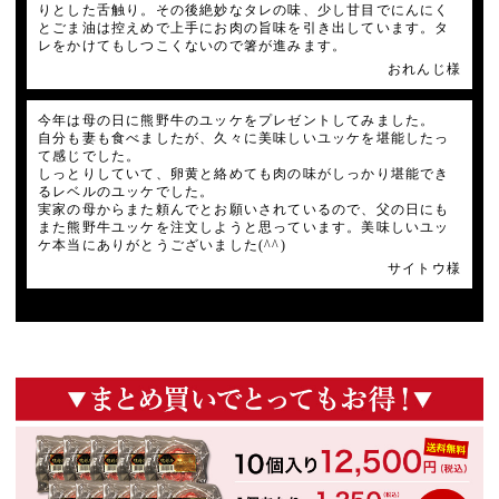
りとした舌触り。その後絶妙なタレの味、少し甘目でにんにく
とごま油は控えめで上手にお肉の旨味を引き出しています。タ
レをかけてもしつこくないので箸が進みます。
おれんじ様
今年は母の日に熊野牛のユッケをプレゼントしてみました。
自分も妻も食べましたが、久々に美味しいユッケを堪能したっ
て感じでした。
しっとりしていて、卵黄と絡めても肉の味がしっかり堪能でき
るレベルのユッケでした。
実家の母からまた頼んでとお願いされているので、父の日にも
また熊野牛ユッケを注文しようと思っています。美味しいユッ
ケ本当にありがとうございました(^^)
サイトウ様