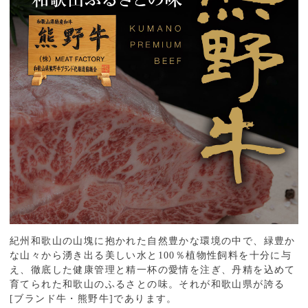
紀州和歌山の山塊に抱かれた自然豊かな環境の中で、緑豊か
な山々から湧き出る美しい水と100％植物性飼料を十分に与
え、徹底した健康管理と精一杯の愛情を注ぎ、丹精を込めて
育てられた和歌山のふるさとの味。それが和歌山県が誇る
[ブランド牛・熊野牛]であります。