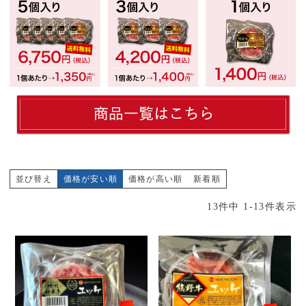
並び替え
価格が安い順
価格が高い順
新着順
13
件中
1
-
13
件表示