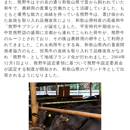
また、熊野牛はその名の通り和歌山県で昔から飼われていた
和牛で、農耕用の貴重な労働力として活躍していました。も
ともと優秀な能力と由緒を持っている熊野牛は、選び抜かれ
た血統を取り入れ品種改良により、和歌山県特産の高級和牛
「熊野牛ブランド」が誕生しました。平安時代中期頃から、
中世熊野詣の盛期に京都から連れてこられた荷牛が、熊野牛
のルーツとされており、その後は農耕用の耕牛として利用さ
れてきました。これを肉用牛とする為、和歌山県内の畜産関
係者協力のもと、但馬牛の血統を取り入れて品種改良がなさ
れ「熊野牛」として地域ブランド化が行われました。2004年
12月1日より、熊野牛認定要領に基づいて熊野牛認定委員会
が認定する制度が開始され、和歌山県のブランド牛として出
荷されるようになりました。