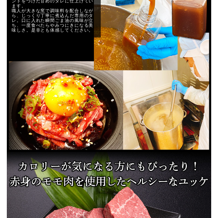
ントをつけた甘めのタレに仕上げてい
ます。
職人が大きな窯で調味料を配合しなが
ら、じっくり丁寧に煮込んだ専用のタ
レ。口に入れた瞬間ごま油の風味が立
ち、一度食べたらやみつにきになる美
味しさ。是非とも体感してください。