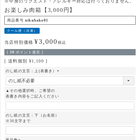
※中身のリクエスト・アレルギー対応は行っておりません。
お楽しみ肉箱【3,000円】
商品番号
nikubako01
クール便（冷凍）
¥
3,000
当店特別価格
税込
[
30
ポイント進呈 ]
送料個別
¥
1,100
のし紙の文言：上(表書き）
(
必
須
▲その他選択時、ご希望の
)
表書き内容をご記入ください
のし紙の文言：下（お名前）
※30文字まで
風呂敷