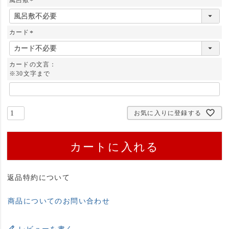
(
必
須
カード
)
(
必
須
カードの文言：
)
※30文字まで
お気に入りに登録する
カートに入れる
返品特約について
商品についてのお問い合わせ