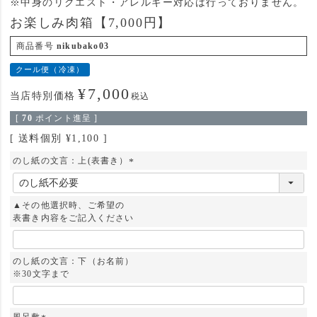
※中身のリクエスト・アレルギー対応は行っておりません。
お楽しみ肉箱【7,000円】
商品番号
nikubako03
クール便（冷凍）
¥
7,000
当店特別価格
税込
[
70
ポイント進呈 ]
送料個別
¥
1,100
のし紙の文言：上(表書き）
(
必
須
▲その他選択時、ご希望の
)
表書き内容をご記入ください
のし紙の文言：下（お名前）
※30文字まで
風呂敷