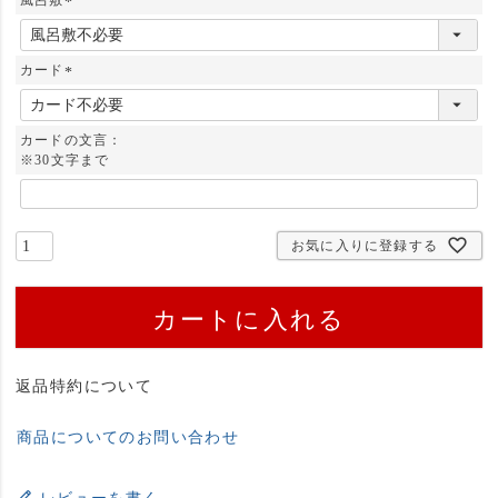
(
必
須
カード
)
(
必
須
カードの文言：
)
※30文字まで
お気に入りに登録する
カートに入れる
返品特約について
商品についてのお問い合わせ