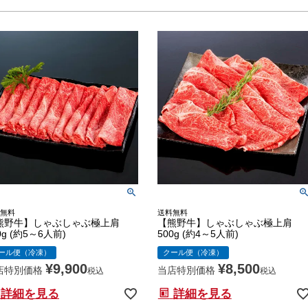
無料
送料無料
熊野牛】しゃぶしゃぶ極上肩
【熊野牛】しゃぶしゃぶ極上肩
0g (約5～6人前)
500g (約4～5人前)
ール便（冷凍）
クール便（冷凍）
¥
9,900
¥
8,500
店特別価格
当店特別価格
税込
税込
詳細を見る
詳細を見る