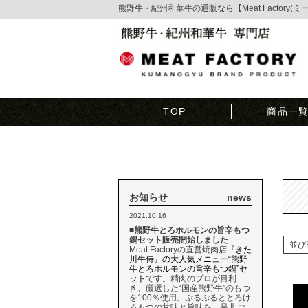
熊野牛・紀州和華牛の通販なら【Meat Factory(
TOP
商品一
お知らせ
news
2021.10.16
■熊野牛とろホルモンの旨辛もつ
鍋セット販売開始しました
並び
Meat Factoryの直営焼肉店
『きた
川牛侍』の大人気メニュー“熊野
牛とろホルモンの旨辛もつ鍋”セ
ット
です。精肉のプロが目利
き、厳選した“国産熊野牛”のもつ
を100％使用。ぷるぷるととろけ
るもつの甘味と旨味を、是非ご