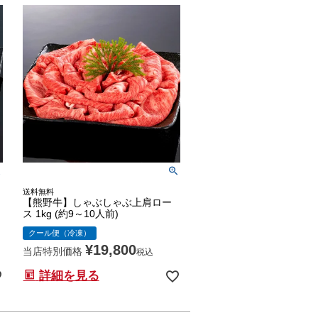
送料無料
【熊野牛】しゃぶしゃぶ上肩ロー
ス 1kg (約9～10人前)
クール便（冷凍）
¥
19,800
当店特別価格
税込
詳細を見る