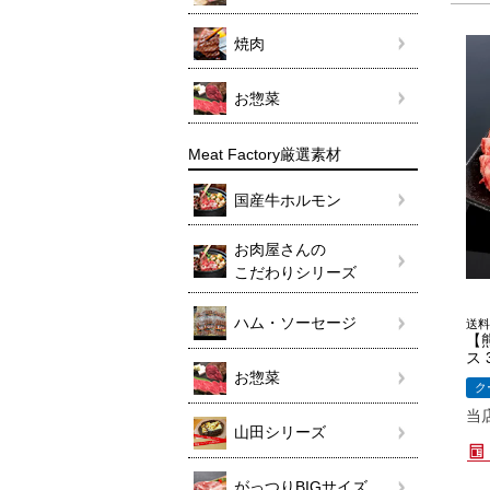
焼肉
お惣菜
Meat Factory厳選素材
国産牛ホルモン
お肉屋さんの
こだわりシリーズ
ハム・ソーセージ
送料
【
ス 
お惣菜
ク
当
山田シリーズ
がっつりBIGサイズ