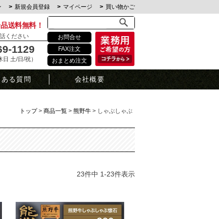
ン
新規会員登録
マイページ
買い物かご
全品送料無料！
話ください
お問合せ
69-1129
FAX注文
定休日 土/日/祝）
おまとめ注文
くある質問
会社概要
トップ
商品一覧
熊野牛
しゃぶしゃぶ
23
件中
1
-
23
件表示