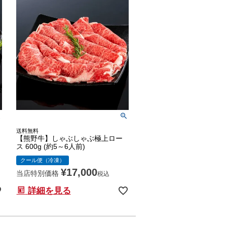
送料無料
【熊野牛】しゃぶしゃぶ極上ロー
ス 600g (約5～6人前)
クール便（冷凍）
¥
17,000
当店特別価格
税込
詳細を見る