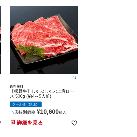
送料無料
【熊野牛】しゃぶしゃぶ上肩ロー
ス 500g (約4～5人前)
クール便（冷凍）
¥
10,600
当店特別価格
税込
詳細を見る