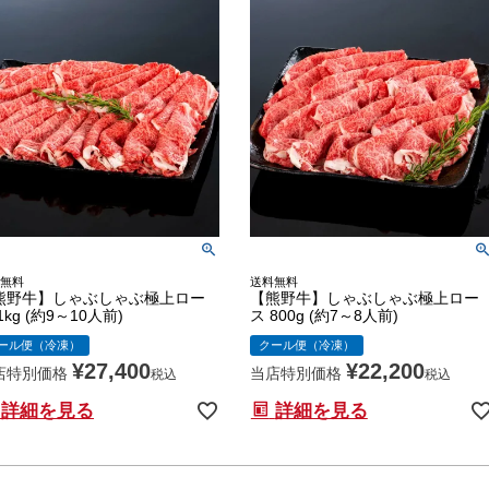
無料
送料無料
熊野牛】しゃぶしゃぶ極上ロー
【熊野牛】しゃぶしゃぶ極上ロー
1kg (約9～10人前)
ス 800g (約7～8人前)
ール便（冷凍）
クール便（冷凍）
¥
27,400
¥
22,200
店特別価格
当店特別価格
税込
税込
詳細を見る
詳細を見る