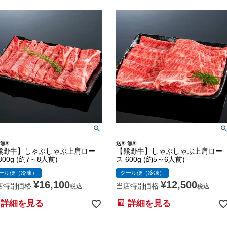
無料
送料無料
熊野牛】しゃぶしゃぶ上肩ロー
【熊野牛】しゃぶしゃぶ上肩ロー
800g (約7～8人前)
ス 600g (約5～6人前)
ール便（冷凍）
クール便（冷凍）
¥
16,100
¥
12,500
店特別価格
当店特別価格
税込
税込
詳細を見る
詳細を見る