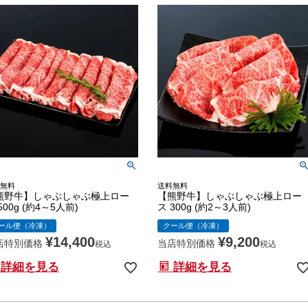
無料
送料無料
熊野牛】しゃぶしゃぶ極上ロー
【熊野牛】しゃぶしゃぶ極上ロー
500g (約4～5人前)
ス 300g (約2～3人前)
ール便（冷凍）
クール便（冷凍）
¥
14,400
¥
9,200
店特別価格
当店特別価格
税込
税込
詳細を見る
詳細を見る