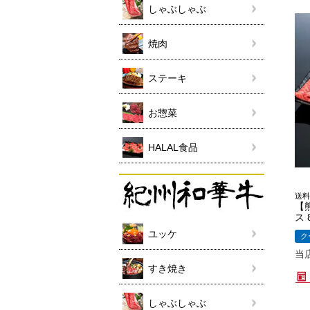
しゃぶしゃぶ
焼肉
ステーキ
お惣菜
HALAL食品
送料
【
ス 
ユッケ
ク
当
すき焼き
しゃぶしゃぶ