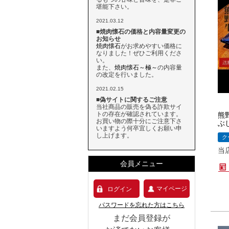
堪能下さい。
2021.03.12
■焼肉懐石の価格と内容量変更の
お知らせ
焼肉懐石
がお求めやすい価格に
なりました！ぜひご利用くださ
い。
また、
焼肉懐石～極～
の内容量
の改定を行いました。
2021.02.15
■偽サイトに関するご注意
当社商品の販売を偽る詐欺サイ
トの存在が確認されています。
熊
お買い物の際十分にご注意下さ
ぶ
いますよう何卒宜しくお願い申
し上げます。
ク
当
会員メニュー
マイページ
ログイン
パスワードを忘れた方はこちら
まだ会員登録が