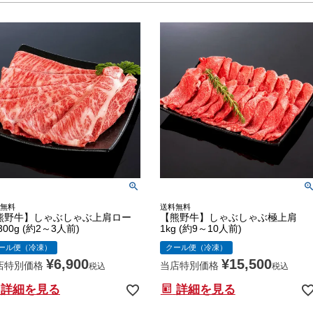
無料
送料無料
熊野牛】しゃぶしゃぶ上肩ロー
【熊野牛】しゃぶしゃぶ極上肩
300g (約2～3人前)
1kg (約9～10人前)
ール便（冷凍）
クール便（冷凍）
¥
6,900
¥
15,500
店特別価格
当店特別価格
税込
税込
詳細を見る
詳細を見る