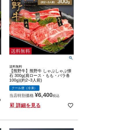
送料無料
【熊野牛】熊野牛 しゃぶしゃぶ懐
石 300g(肩ロース・もも・バラ各
100g)(約2~3人前)
クール便（冷凍）
¥
6,400
当店特別価格
税込
詳細を見る