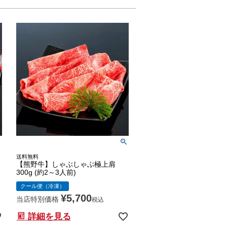
送料無料
【熊野牛】しゃぶしゃぶ極上肩
300g (約2～3人前)
クール便（冷凍）
¥
5,700
当店特別価格
税込
詳細を見る