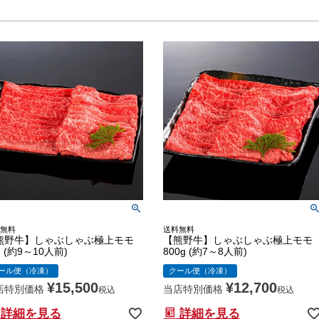
無料
送料無料
熊野牛】しゃぶしゃぶ極上モモ
【熊野牛】しゃぶしゃぶ極上モモ
g (約9～10人前)
800g (約7～8人前)
ール便（冷凍）
クール便（冷凍）
¥
15,500
¥
12,700
店特別価格
当店特別価格
税込
税込
詳細を見る
詳細を見る