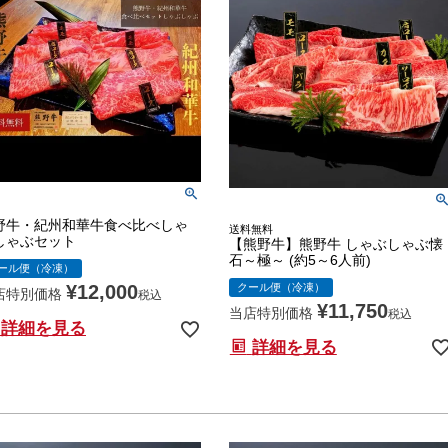
野牛・紀州和華牛食べ比べしゃ
送料無料
しゃぶセット
【熊野牛】熊野牛 しゃぶしゃぶ懐
石～極～ (約5～6人前)
ール便（冷凍）
クール便（冷凍）
¥
12,000
店特別価格
税込
¥
11,750
当店特別価格
税込
詳細を見る
詳細を見る