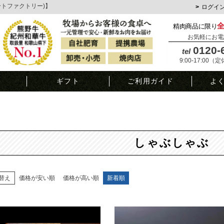
ミートファクトリー)】
ログイ
精肉商品に限り
お気軽にお電
0120-
tel
9:00-17:00（
覧
ギフト
ご利用ガイド
よ
しゃぶしゃぶ
替え
価格が安い順
価格が高い順
新着順