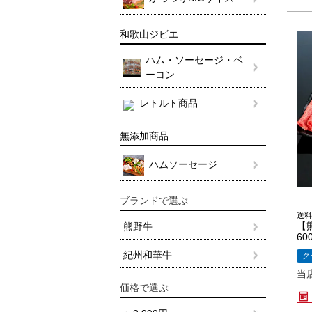
和歌山ジビエ
ハム・ソーセージ・ベ
ーコン
レトルト商品
無添加商品
ハムソーセージ
ブランドで選ぶ
送料
【
熊野牛
60
紀州和華牛
ク
当
価格で選ぶ