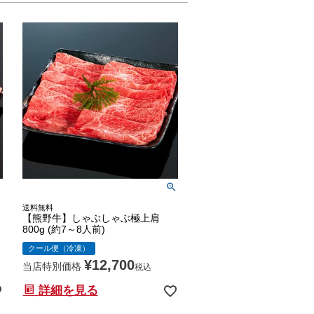
送料無料
【熊野牛】しゃぶしゃぶ極上肩
800g (約7～8人前)
クール便（冷凍）
¥
12,700
当店特別価格
税込
詳細を見る