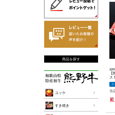
商品を探す
送料
【
ス 
ク
当
ユッケ
すき焼き