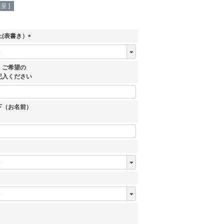
呈 ]
(表書き）
(
必
須
、ご希望の
)
記入ください
下（お名前）