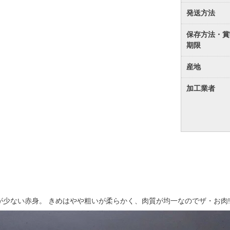
発送方法
保存方法・賞
期限
産地
加工業者
が少ない赤身。 きめはやや粗いが柔らかく、肉質が均一なのでザ・お肉!