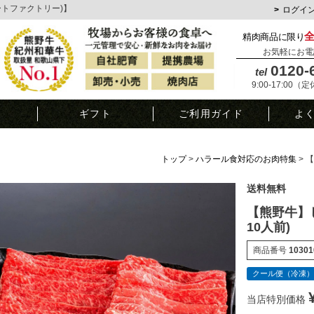
ミートファクトリー)】
ログイ
精肉商品に限り
お気軽にお電
0120-
tel
9:00-17:00（
覧
ギフト
ご利用ガイド
よ
トップ
ハラール食対応のお肉特集
【
送料無料
【熊野牛】し
10人前)
商品番号
10301
クール便（冷凍）
当店特別価格