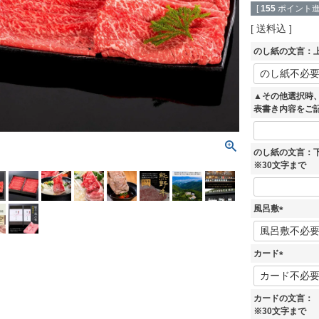
[
155
ポイント進
送料込
のし紙の文言：上
▲その他選択時
表書き内容をご
のし紙の文言：
※30文字まで
風呂敷
(
必
須
カード
)
(
必
須
カードの文言：
)
※30文字まで