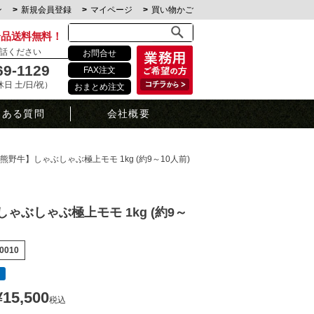
ン
新規会員登録
マイページ
買い物かご
全品送料無料！
話ください
お問合せ
69-1129
FAX注文
定休日 土/日/祝）
おまとめ注文
くある質問
会社概要
熊野牛】しゃぶしゃぶ極上モモ 1kg (約9～10人前)
ゃぶしゃぶ極上モモ 1kg (約9～
0010
¥
15,500
税込