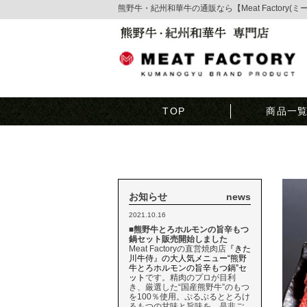
熊野牛・紀州和華牛の通販なら【Meat Factory(
TOP
商品一
お知らせ
news
2021.10.16
■熊野牛とろホルモンの旨辛もつ
鍋セット販売開始しました
Meat Factoryの直営焼肉店
『きた
川牛侍』の大人気メニュー“熊野
牛とろホルモンの旨辛もつ鍋”セ
ット
です。精肉のプロが目利
き、厳選した“国産熊野牛”のもつ
を100％使用。ぷるぷるととろけ
るもつの甘味と旨味を、是非ご