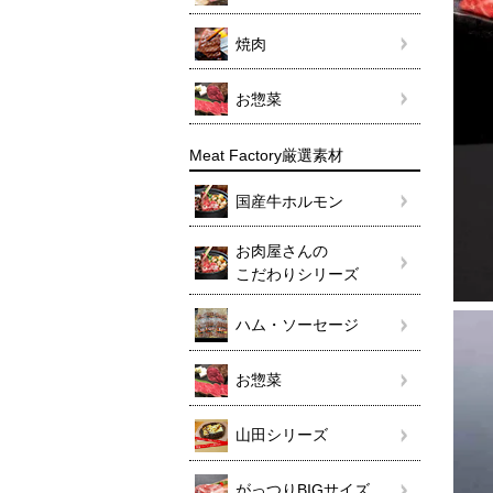
焼肉
お惣菜
Meat Factory厳選素材
国産牛ホルモン
お肉屋さんの
こだわりシリーズ
ハム・ソーセージ
お惣菜
山田シリーズ
がっつりBIGサイズ