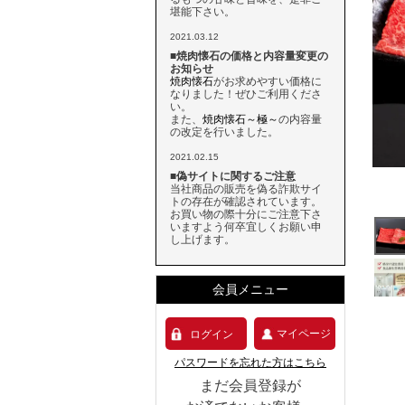
堪能下さい。
2021.03.12
■焼肉懐石の価格と内容量変更の
お知らせ
焼肉懐石
がお求めやすい価格に
なりました！ぜひご利用くださ
い。
また、
焼肉懐石～極～
の内容量
の改定を行いました。
2021.02.15
■偽サイトに関するご注意
当社商品の販売を偽る詐欺サイ
トの存在が確認されています。
お買い物の際十分にご注意下さ
いますよう何卒宜しくお願い申
し上げます。
会員メニュー
マイページ
ログイン
パスワードを忘れた方はこちら
まだ会員登録が