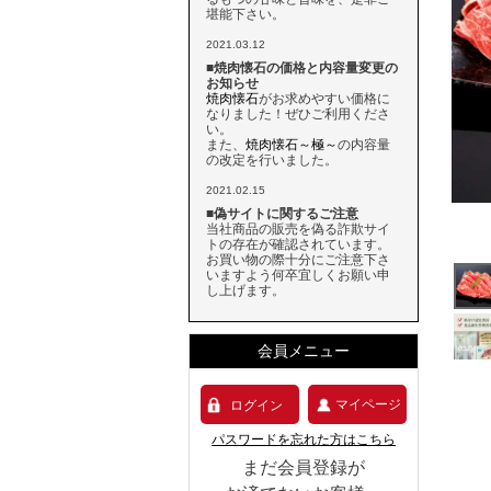
堪能下さい。
2021.03.12
■焼肉懐石の価格と内容量変更の
お知らせ
焼肉懐石
がお求めやすい価格に
なりました！ぜひご利用くださ
い。
また、
焼肉懐石～極～
の内容量
の改定を行いました。
2021.02.15
■偽サイトに関するご注意
当社商品の販売を偽る詐欺サイ
トの存在が確認されています。
お買い物の際十分にご注意下さ
いますよう何卒宜しくお願い申
し上げます。
会員メニュー
マイページ
ログイン
パスワードを忘れた方はこちら
まだ会員登録が