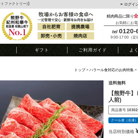
ミートファクトリー)】
ログイ
精肉商品に限り
お気軽にお電
0120-
tel
9:00-17:00（
覧
ギフト
ご利用ガイド
よ
トップ
ハラール食対応のお肉特集
送料無料
【熊野牛】し
人前)
商品番号
10302
クール便（冷凍）
当店特別価格