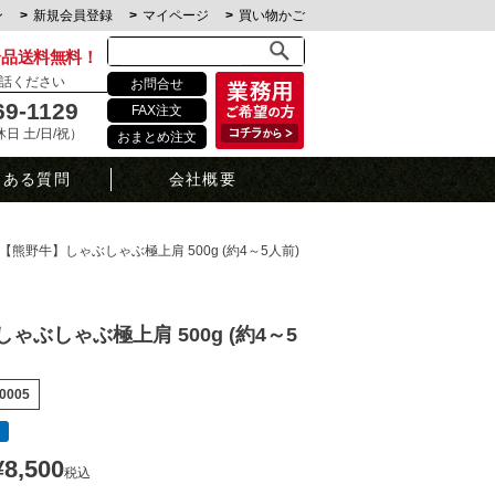
ン
新規会員登録
マイページ
買い物かご
全品送料無料！
話ください
お問合せ
69-1129
FAX注文
定休日 土/日/祝）
おまとめ注文
くある質問
会社概要
【熊野牛】しゃぶしゃぶ極上肩 500g (約4～5人前)
ゃぶしゃぶ極上肩 500g (約4～5
0005
¥
8,500
税込