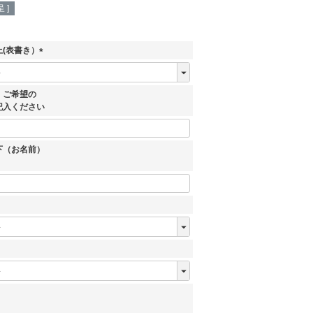
 ]
(表書き）
(
必
須
、ご希望の
)
記入ください
下（お名前）