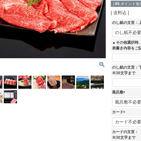
[
85
ポイント進呈
送料込
のし紙の文言：上
▲その他選択時
表書き内容をご
のし紙の文言：
※30文字まで
風呂敷
(
必
須
カード
)
(
必
須
カードの文言：
)
※30文字まで