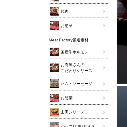
焼肉
お惣菜
Meat Factory厳選素材
国産牛ホルモン
お肉屋さんの
こだわりシリーズ
ハム・ソーセージ
お惣菜
山田シリーズ
がっつりBIGサイズ