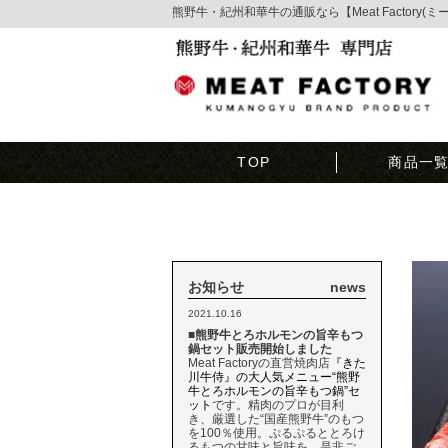
熊野牛・紀州和華牛の通販なら【Meat Factory(
TOP
商品一
お知らせ
news
2021.10.16
■熊野牛とろホルモンの旨辛もつ
鍋セット販売開始しました
Meat Factoryの直営焼肉店
『きた
川牛侍』の大人気メニュー“熊野
牛とろホルモンの旨辛もつ鍋”セ
ット
です。精肉のプロが目利
き、厳選した“国産熊野牛”のもつ
を100％使用。ぷるぷるととろけ
るもつの甘味と旨味を、是非ご