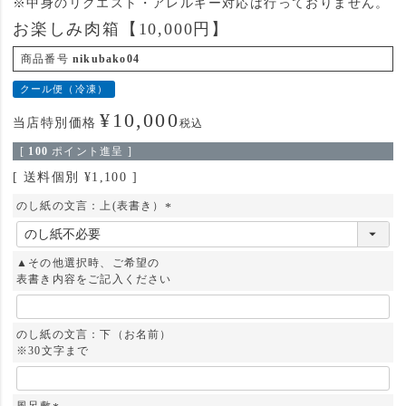
※中身のリクエスト・アレルギー対応は行っておりません。
お楽しみ肉箱【10,000円】
商品番号
nikubako04
クール便（冷凍）
¥
10,000
当店特別価格
税込
[
100
ポイント進呈 ]
送料個別
¥
1,100
のし紙の文言：上(表書き）
(
必
須
▲その他選択時、ご希望の
)
表書き内容をご記入ください
のし紙の文言：下（お名前）
※30文字まで
風呂敷