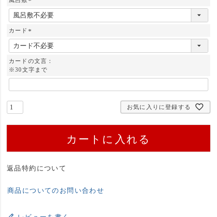
(
必
須
カード
)
(
必
須
カードの文言：
)
※30文字まで
お気に入りに登録する
カートに入れる
返品特約について
商品についてのお問い合わせ