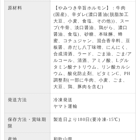
原材料
【やみつき辛旨ホルモン】：牛肉
(国産)、辛ダレ(濃口醤油(脱脂加工
大豆、小麦、食塩、その他))、スー
プ(牛骨、淡口醤油、鶏がら、濃口
醤油、食塩)、砂糖、本味醂、蜂
蜜、コチュジャン、混合香辛料、豆
板醤、赤だし八丁味噌、にんにく、
合成清酒、ラード、ごま油、ごま/ア
ルコール、清酒、アミノ酸、Lグル
タミン酸ナトリウム、リン酸カルシ
ウム、酸化防止剤、ビタミンC、PH
調整剤(一部に牛肉、小麦、ごま、
大豆、鶏、豚肉を含む)
発送方法
冷凍発送
ヤマト運輸
保存方法・賞味期
製造日より180日(要冷凍-15℃)
限
産地
和歌山県