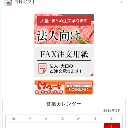
目録ギフト
営業カレンダー
2026年8月
日
月
火
水
木
金
土
1