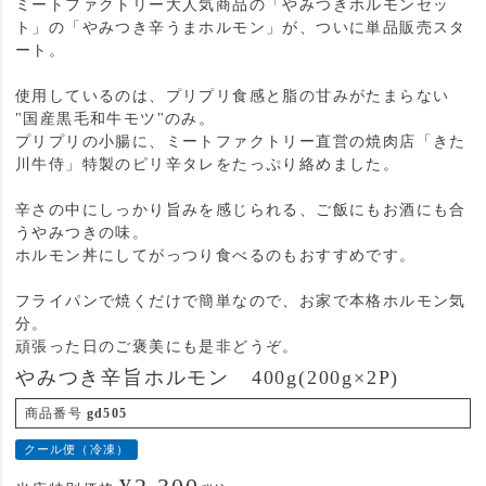
ミートファクトリー大人気商品の「やみつきホルモンセッ
ト」の「やみつき辛うまホルモン」が、ついに単品販売スタ
ート。
使用しているのは、プリプリ食感と脂の甘みがたまらない
"国産黒毛和牛モツ"のみ。
プリプリの小腸に、ミートファクトリー直営の焼肉店「きた
川牛侍」特製のピリ辛タレをたっぷり絡めました。
辛さの中にしっかり旨みを感じられる、ご飯にもお酒にも合
うやみつきの味。
ホルモン丼にしてがっつり食べるのもおすすめです。
フライパンで焼くだけで簡単なので、お家で本格ホルモン気
分。
頑張った日のご褒美にも是非どうぞ。
やみつき辛旨ホルモン 400g(200g×2P)
商品番号
gd505
クール便（冷凍）