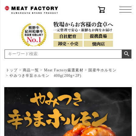
トップ
商品一覧
Meat Factory厳選素材
国産牛ホルモン
やみつき辛旨ホルモン 400g(200g×2P)