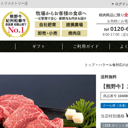
ミートファクトリー)】
ログイ
精肉商品に限り
お気軽にお電
0120-
tel
9:00-17:00（
覧
ギフト
ご利用ガイド
よ
トップ
ハラール食対応の
送料無料
【熊野牛】ス
商品番号
10408
クール便（冷凍）
当店特別価格
[
215
ポイント進