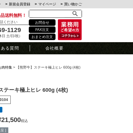
ン
新規会員登録
マイページ
買い物かご
全品送料無料！
話ください
お問合せ
69-1129
FAX注文
定休日 土/日/祝）
おまとめ注文
くある質問
会社概要
お肉特集
【熊野牛】ステーキ極上ヒレ 600g (4枚)
テーキ極上ヒレ 600g (4枚)
0104
¥
21,500
税込
呈 ]