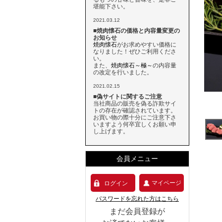
堪能下さい。
2021.03.12
■焼肉懐石の価格と内容量変更の
お知らせ
焼肉懐石
がお求めやすい価格に
なりました！ぜひご利用くださ
い。
また、
焼肉懐石～極～
の内容量
の改定を行いました。
2021.02.15
■偽サイトに関するご注意
当社商品の販売を偽る詐欺サイ
トの存在が確認されています。
お買い物の際十分にご注意下さ
いますよう何卒宜しくお願い申
し上げます。
会員メニュー
マイページ
ログイン
パスワードを忘れた方はこちら
まだ会員登録が