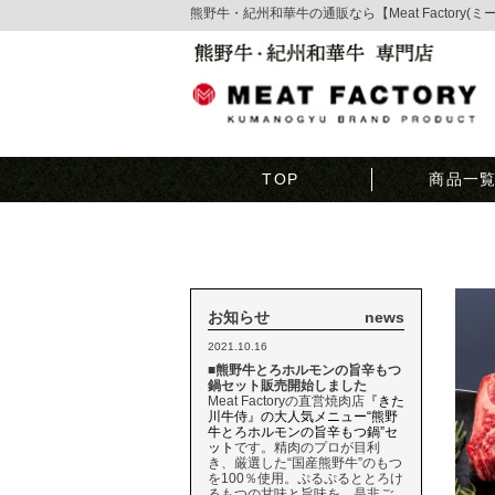
熊野牛・紀州和華牛の通販なら【Meat Factory(
TOP
商品一
お知らせ
news
2021.10.16
■熊野牛とろホルモンの旨辛もつ
鍋セット販売開始しました
Meat Factoryの直営焼肉店
『きた
川牛侍』の大人気メニュー“熊野
牛とろホルモンの旨辛もつ鍋”セ
ット
です。精肉のプロが目利
き、厳選した“国産熊野牛”のもつ
を100％使用。ぷるぷるととろけ
るもつの甘味と旨味を、是非ご