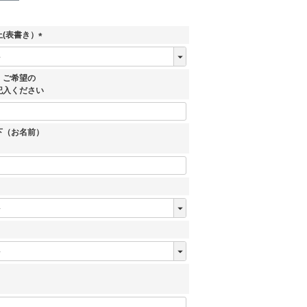
(表書き）
(
必
須
、ご希望の
)
記入ください
下（お名前）