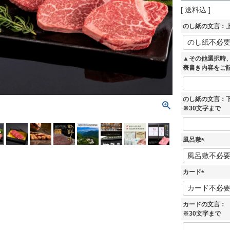
送料込
のし紙の文言：上
▲その他選択時
表書き内容をご
のし紙の文言：
※30文字まで
風呂敷
(
必
須
カード
)
(
必
須
カードの文言：
)
※30文字まで