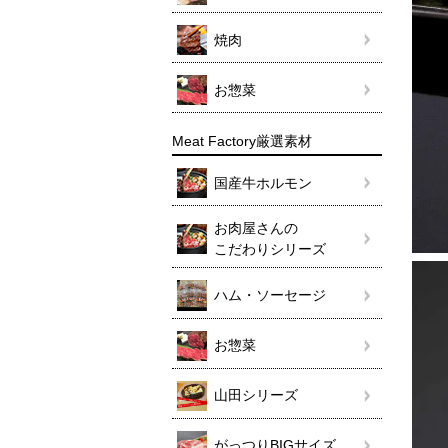
焼肉
お惣菜
Meat Factory厳選素材
国産牛ホルモン
お肉屋さんの
こだわりシリーズ
ハム・ソーセージ
お惣菜
山田シリーズ
がっつりBIGサイズ