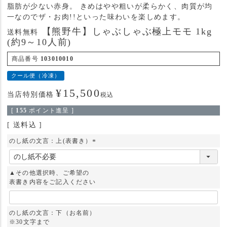
脂肪が少ない赤身。 きめはやや粗いが柔らかく、肉質が均
一なのでザ・お肉!!といった味わいを楽しめます。
【熊野牛】しゃぶしゃぶ極上モモ 1kg
送料無料
(約9～10人前)
商品番号
103010010
クール便（冷凍）
¥
15,500
当店特別価格
税込
[
155
ポイント進呈 ]
送料込
のし紙の文言：上(表書き）
(
必
須
▲その他選択時、ご希望の
)
表書き内容をご記入ください
のし紙の文言：下（お名前）
※30文字まで