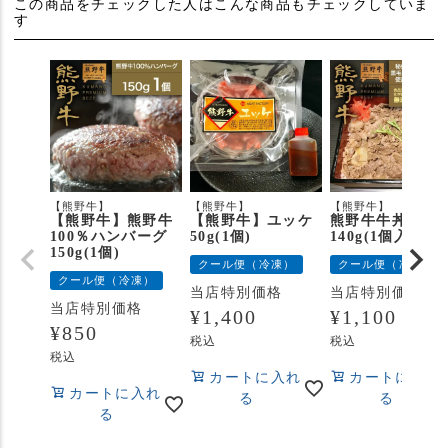
この商品をチェックした人はこんな商品もチェックしていま
す
【熊野牛】
【熊野牛】
【熊野牛】
【熊野牛】熊野牛
【熊野牛】ユッケ
熊野牛牛丼の具
100％ハンバーグ
50g(1個)
140g(1個入り)
150g(1個)
クール便（冷凍）
クール便（冷凍）
クール便（冷凍）
当店特別価格
当店特別価格
当店特別価格
¥
1,400
¥
1,100
¥
850
税込
税込
税込
カートに入れ
カートに入れ
カートに入れ
る
る
る