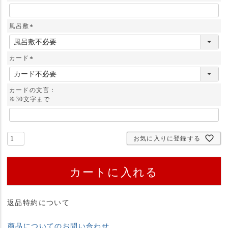
風呂敷
(
必
須
カード
)
(
必
須
カードの文言：
)
※30文字まで
お気に入りに登録する
カートに入れる
返品特約について
商品についてのお問い合わせ