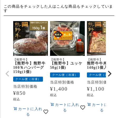
この商品をチェックした人はこんな商品もチェックしていま
す
【熊野牛】
【熊野牛】
【熊野牛】
【熊野牛】熊野牛
【熊野牛】ユッケ
熊野牛牛丼の具
100％ハンバーグ
50g(1個)
140g(1個入り)
150g(1個)
クール便（冷凍）
クール便（冷凍）
クール便（冷凍）
当店特別価格
当店特別価格
当店特別価格
¥
1,400
¥
1,100
¥
850
税込
税込
税込
カートに入れ
カートに入れ
カートに入れ
る
る
る