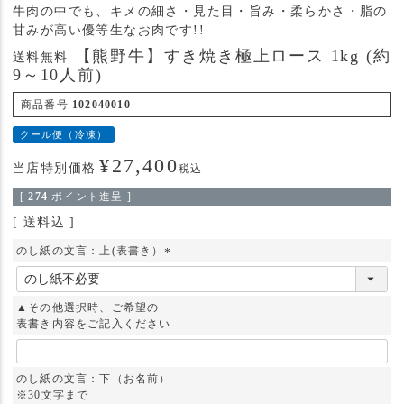
牛肉の中でも、キメの細さ・見た目・旨み・柔らかさ・脂の
甘みが高い優等生なお肉です!!
【熊野牛】すき焼き極上ロース 1kg (約
送料無料
9～10人前)
商品番号
102040010
クール便（冷凍）
¥
27,400
当店特別価格
税込
[
274
ポイント進呈 ]
送料込
のし紙の文言：上(表書き）
(
必
須
▲その他選択時、ご希望の
)
表書き内容をご記入ください
のし紙の文言：下（お名前）
※30文字まで