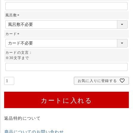
風呂敷
(
必
須
カード
)
(
必
須
カードの文言：
)
※30文字まで
お気に入りに登録する
カートに入れる
返品特約について
商品についてのお問い合わせ