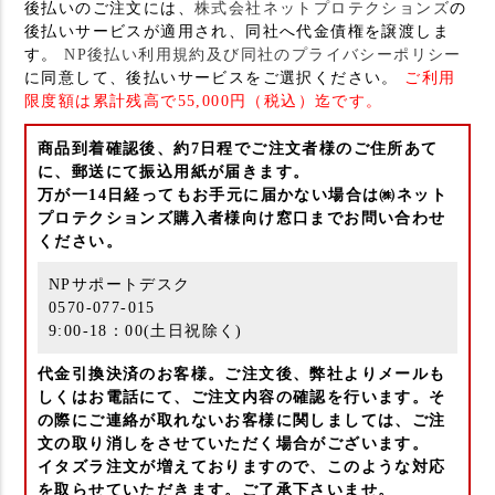
後払いのご注文には、
株式会社ネットプロテクションズ
の
後払いサービスが適用され、同社へ代金債権を譲渡しま
す。
NP後払い利用規約及び同社のプライバシーポリシー
に同意して、後払いサービスをご選択ください。
ご利用
限度額は累計残高で55,000円（税込）迄です。
商品到着確認後、約7日程でご注文者様のご住所あて
に、郵送にて振込用紙が届きます。
万が一14日経ってもお手元に届かない場合は㈱ネット
プロテクションズ購入者様向け窓口までお問い合わせ
ください。
NPサポートデスク
0570-077-015
9:00-18：00(土日祝除く)
代金引換決済のお客様。ご注文後、弊社よりメールも
しくはお電話にて、ご注文内容の確認を行います。そ
の際にご連絡が取れないお客様に関しましては、ご注
文の取り消しをさせていただく場合がございます。
イタズラ注文が増えておりますので、このような対応
を取らせていただきます。ご了承下さいませ。