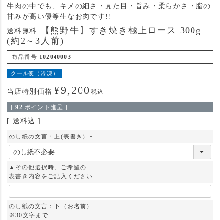
牛肉の中でも、キメの細さ・見た目・旨み・柔らかさ・脂の
甘みが高い優等生なお肉です!!
【熊野牛】すき焼き極上ロース 300g
送料無料
(約2～3人前)
商品番号
102040003
クール便（冷凍）
¥
9,200
当店特別価格
税込
[
92
ポイント進呈 ]
送料込
のし紙の文言：上(表書き）
(
必
須
▲その他選択時、ご希望の
)
表書き内容をご記入ください
のし紙の文言：下（お名前）
※30文字まで