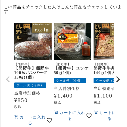
この商品をチェックした人はこんな商品もチェックしていま
す
【熊野牛】
【熊野牛】
【熊野牛】
【熊野牛】熊野牛
【熊野牛】ユッケ
熊野牛牛丼の具
100％ハンバーグ
50g(1個)
140g(1個入り)
150g(1個)
クール便（冷凍）
クール便（冷凍）
クール便（冷凍）
当店特別価格
当店特別価格
当店特別価格
¥
1,400
¥
1,100
¥
850
税込
税込
税込
カートに入れ
カートに入れ
カートに入れ
る
る
る