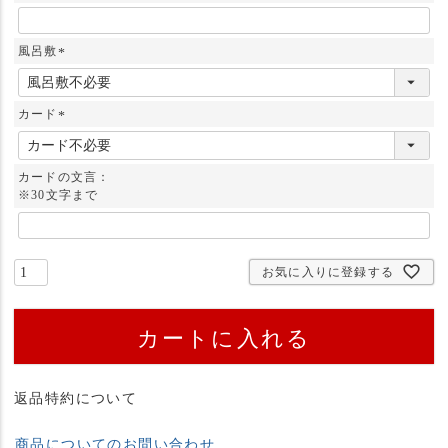
風呂敷
(
必
須
カード
)
(
必
須
カードの文言：
)
※30文字まで
お気に入りに登録する
カートに入れる
返品特約について
商品についてのお問い合わせ