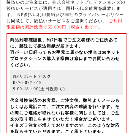
後払いのご注文には、
株式会社ネットプロテクションズ
の
後払いサービスが適用され、同社へ代金債権を譲渡しま
す。
NP後払い利用規約及び同社のプライバシーポリシー
に同意して、後払いサービスをご選択ください。
ご利用
限度額は累計残高で55,000円（税込）迄です。
商品到着確認後、約7日程でご注文者様のご住所あて
に、郵送にて振込用紙が届きます。
万が一14日経ってもお手元に届かない場合は㈱ネット
プロテクションズ購入者様向け窓口までお問い合わせ
ください。
NPサポートデスク
0570-077-015
9:00-18：00(土日祝除く)
代金引換決済のお客様。ご注文後、弊社よりメールも
しくはお電話にて、ご注文内容の確認を行います。そ
の際にご連絡が取れないお客様に関しましては、ご注
文の取り消しをさせていただく場合がございます。
イタズラ注文が増えておりますので、このような対応
を取らせていただきます。ご了承下さいませ。