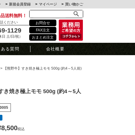
ン
新規会員登録
マイページ
買い物かご
全品送料無料！
話ください
お問合せ
69-1129
FAX注文
定休日 土/日/祝）
おまとめ注文
くある質問
会社概要
【熊野牛】すき焼き極上モモ 500g (約4～5人前)
き焼き極上モモ 500g (約4～5人
0005
¥
8,500
税込