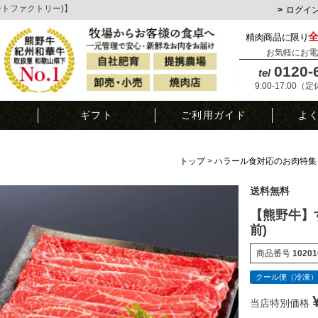
ミートファクトリー)】
ログイ
精肉商品に限り
お気軽にお電
0120-
tel
9:00-17:00（
覧
ギフト
ご利用ガイド
よ
トップ
ハラール食対応のお肉特集
送料無料
【熊野牛】す
前)
商品番号
10201
クール便（冷凍）
当店特別価格