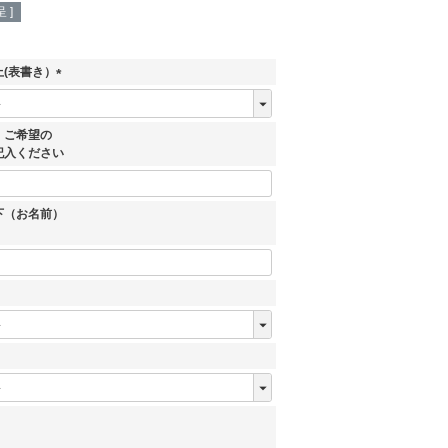
 ]
(表書き）
(
必
須
、ご希望の
)
記入ください
下（お名前）