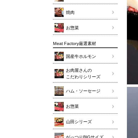
焼肉
お惣菜
Meat Factory厳選素材
国産牛ホルモン
お肉屋さんの
こだわりシリーズ
ハム・ソーセージ
お惣菜
山田シリーズ
がっつりBIGサイズ