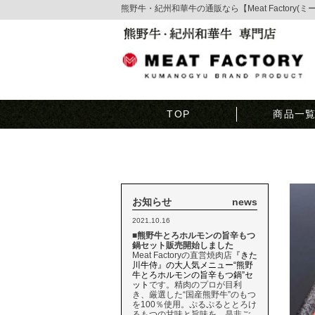
熊野牛・紀州和華牛の通販なら【Meat Factory(
TOP
商品一
お知らせ
news
2021.10.16
■熊野牛とろホルモンの旨辛もつ
鍋セット販売開始しました
Meat Factoryの直営焼肉店
『きた
川牛侍』の大人気メニュー“熊野
牛とろホルモンの旨辛もつ鍋”セ
ット
です。精肉のプロが目利
き、厳選した“国産熊野牛”のもつ
を100％使用。ぷるぷるととろけ
るもつの甘味と旨味を、是非ご