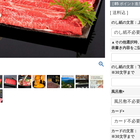
[
85
ポイント進呈
送料込
のし紙の文言：上
▲その他選択時
表書き内容をご
のし紙の文言：
※30文字まで
風呂敷
(
必
須
カード
)
(
必
須
カードの文言：
)
※30文字まで