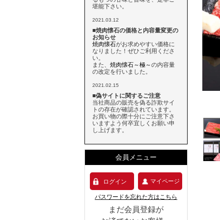
堪能下さい。
2021.03.12
■焼肉懐石の価格と内容量変更の
お知らせ
焼肉懐石
がお求めやすい価格に
なりました！ぜひご利用くださ
い。
また、
焼肉懐石～極～
の内容量
の改定を行いました。
2021.02.15
■偽サイトに関するご注意
当社商品の販売を偽る詐欺サイ
トの存在が確認されています。
お買い物の際十分にご注意下さ
いますよう何卒宜しくお願い申
し上げます。
会員メニュー
マイページ
ログイン
パスワードを忘れた方はこちら
まだ会員登録が