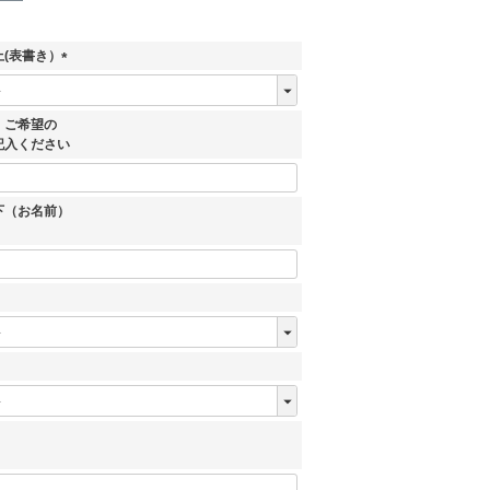
(表書き）
(
必
須
、ご希望の
)
記入ください
下（お名前）