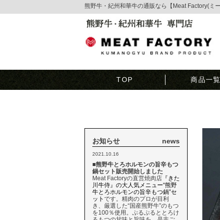
熊野牛・紀州和華牛の通販なら【Meat Factory(
TOP
商品一
お知らせ
news
2021.10.16
■熊野牛とろホルモンの旨辛もつ
鍋セット販売開始しました
Meat Factoryの直営焼肉店
『きた
川牛侍』の大人気メニュー“熊野
牛とろホルモンの旨辛もつ鍋”セ
ット
です。精肉のプロが目利
き、厳選した“国産熊野牛”のもつ
を100％使用。ぷるぷるととろけ
るもつの甘味と旨味を、是非ご