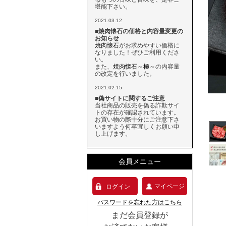
堪能下さい。
2021.03.12
■焼肉懐石の価格と内容量変更の
お知らせ
焼肉懐石
がお求めやすい価格に
なりました！ぜひご利用くださ
い。
また、
焼肉懐石～極～
の内容量
の改定を行いました。
2021.02.15
■偽サイトに関するご注意
当社商品の販売を偽る詐欺サイ
トの存在が確認されています。
お買い物の際十分にご注意下さ
いますよう何卒宜しくお願い申
し上げます。
会員メニュー
マイページ
ログイン
パスワードを忘れた方はこちら
まだ会員登録が