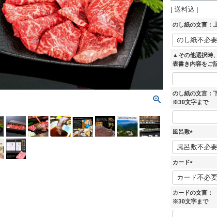
送料込
のし紙の文言：上
▲その他選択時
表書き内容をご
のし紙の文言：
※30文字まで
風呂敷
(
必
須
カード
)
(
必
須
カードの文言：
)
※30文字まで