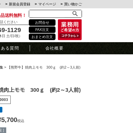
ン
新規会員登録
マイページ
買い物かご
全品送料無料！
話ください
お問合せ
69-1129
FAX注文
定休日 土/日/祝）
おまとめ注文
くある質問
会社概要
集
【熊野牛】焼肉上モモ 300ｇ (約2～3人前)
肉上モモ 300ｇ (約2～3人前)
0003
¥
5,700
税込
 ]