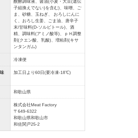
醗酵調味液、醤油(小麦・大豆(遺伝
子組換えでない)を含む)、味噌、ご
ま、砂糖、玉ねぎ、 おろしにんに
く、おろし生姜、ごま油、唐辛子
末/甘味料(D-ソルビトール)、酒
精、調味料(アミノ酸等)、ｐＨ調整
剤(クエン酸、乳酸)、増粘剤(キサ
ンタンガム)
冷凍便
味
加工日より60日(要冷凍-18℃)
和歌山県
株式会社Meat Factory
〒649-6322
和歌山県和歌山市
和佐関戸25-2