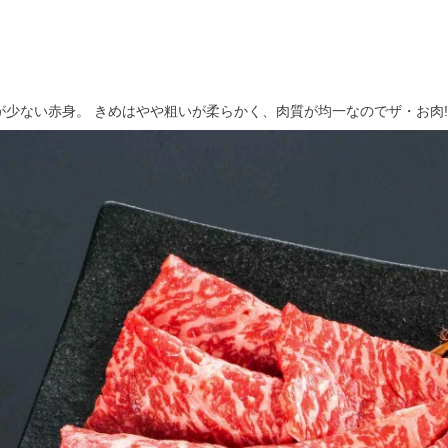
が少ない赤身。 きめはやや粗いが柔らかく、肉質が均一なのでザ・お肉!