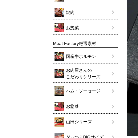
焼肉
お惣菜
Meat Factory厳選素材
国産牛ホルモン
お肉屋さんの
こだわりシリーズ
ハム・ソーセージ
お惣菜
山田シリーズ
がっつりBIGサイズ