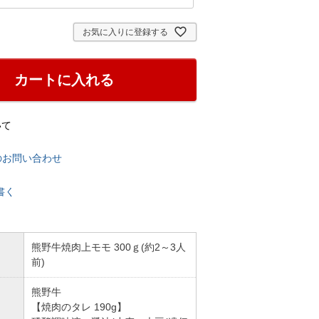
お気に入りに登録する
カートに入れる
いて
のお問い合わせ
書く
熊野牛焼肉上モモ 300ｇ(約2～3人
前)
熊野牛
【焼肉のタレ 190g】