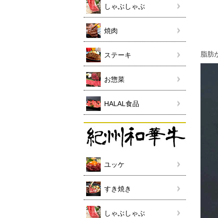
しゃぶしゃぶ
焼肉
脂肪
ステーキ
お惣菜
HALAL食品
ユッケ
すき焼き
しゃぶしゃぶ