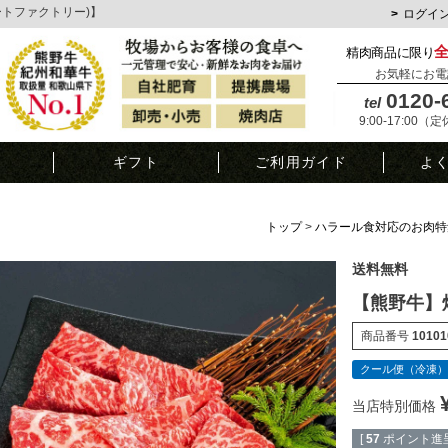
ミートファクトリー)】
ログイ
精肉商品に限り
お気軽にお電
0120-
tel
9:00-17:00（
覧
ギフト
ご利用ガイド
よ
トップ
ハラール食対応のお肉特
送料無料
【熊野牛】焼
商品番号
10101
クール便（冷凍）
当店特別価格
[
57
ポイント進呈