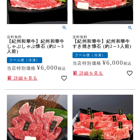
送料無料
送料無料
【紀州和華牛】紀州和華牛
【紀州和華牛】紀州和華牛
しゃぶしゃぶ懐石 (約2～3
すき焼き懐石 (約2～3人前)
人前)
クール便（冷凍）
クール便（冷凍）
¥
6,000
当店特別価格
税込
¥
6,000
当店特別価格
税込
詳細を見る
詳細を見る