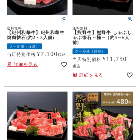
送料無料
送料無料
【紀州和華牛】紀州和華牛
【熊野牛】熊野牛 しゃぶし
焼肉懐石(約2～3人前)
ゃぶ懐石～極～ (約5～6人
前)
クール便（冷凍）
クール便（冷凍）
¥
7,100
当店特別価格
税込
¥
11,750
当店特別価格
詳細を見る
税込
詳細を見る