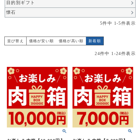
目的別ギフト
懐石
5
件中
1
-
5
件表示
並び替え
価格が安い順
価格が高い順
新着順
24
件中
1
-
24
件表示