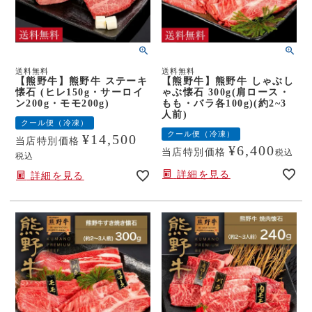
送料無料
送料無料
【熊野牛】熊野牛 ステーキ
【熊野牛】熊野牛 しゃぶし
懐石 (ヒレ150g・サーロイ
ゃぶ懐石 300g(肩ロース・
ン200g・モモ200g)
もも・バラ各100g)(約2~3
人前)
クール便（冷凍）
クール便（冷凍）
¥
14,500
当店特別価格
¥
6,400
当店特別価格
税込
税込
詳細を見る
詳細を見る