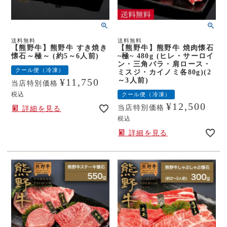
送料無料
送料無料
【熊野牛】熊野牛 すき焼き
【熊野牛】熊野牛 焼肉懐石
懐石～極～ (約5～6人前)
~極~ 480g (ヒレ・サーロイ
ン・三角バラ・肩ロース・
クール便（冷凍）
ミスジ・カイノミ各80g)(2
～3人前)
¥
11,750
当店特別価格
税込
クール便（冷凍）
¥
12,500
当店特別価格
詳細を見る
税込
詳細を見る