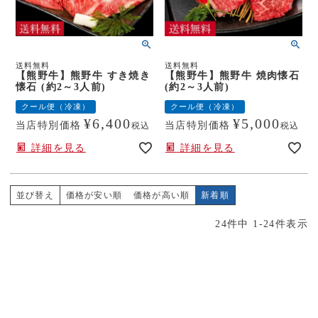
送料無料
送料無料
【熊野牛】熊野牛 すき焼き
【熊野牛】熊野牛 焼肉懐石
懐石 (約2～3人前)
(約2～3人前)
クール便（冷凍）
クール便（冷凍）
¥
6,400
¥
5,000
当店特別価格
当店特別価格
税込
税込
詳細を見る
詳細を見る
並び替え
価格が安い順
価格が高い順
新着順
24
件中
1
-
24
件表示