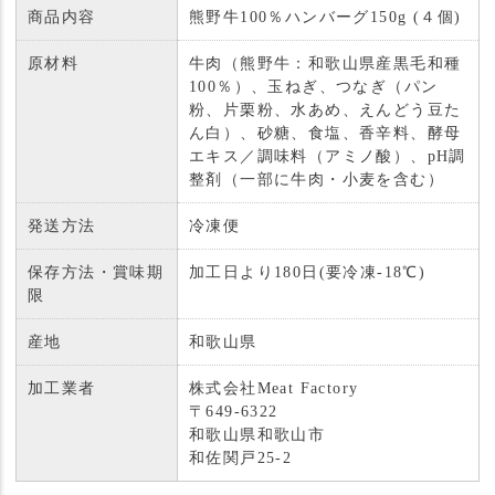
商品内容
熊野牛100％ハンバーグ150g (４個)
原材料
牛肉（熊野牛：和歌山県産黒毛和種
100％）、玉ねぎ、つなぎ（パン
粉、片栗粉、水あめ、えんどう豆た
ん白）、砂糖、食塩、香辛料、酵母
エキス／調味料（アミノ酸）、pH調
整剤（一部に牛肉・小麦を含む）
発送方法
冷凍便
保存方法・賞味期
加工日より180日(要冷凍-18℃)
限
産地
和歌山県
加工業者
株式会社Meat Factory
〒649-6322
和歌山県和歌山市
和佐関戸25-2