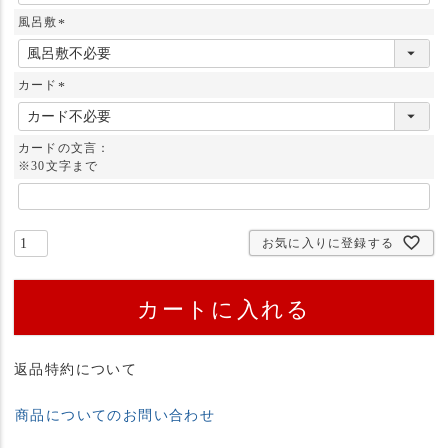
風呂敷
(
必
須
カード
)
(
必
須
カードの文言：
)
※30文字まで
お気に入りに登録する
カートに入れる
返品特約について
商品についてのお問い合わせ