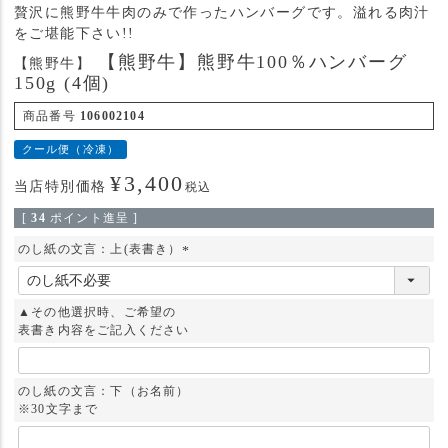
贅沢に熊野牛牛肉のみで作ったハンバーグです。溢れる肉汁
をご堪能下さい!!
【熊野牛】熊野牛100％ハンバーグ
【熊野牛】
150g (4個)
商品番号
106002104
クール便（冷凍）
¥
3,400
当店特別価格
税込
[
34
ポイント進呈 ]
のし紙の文言：上(表書き）
(
必
須
▲その他選択時、ご希望の
)
表書き内容をご記入ください
のし紙の文言：下（お名前）
※30文字まで