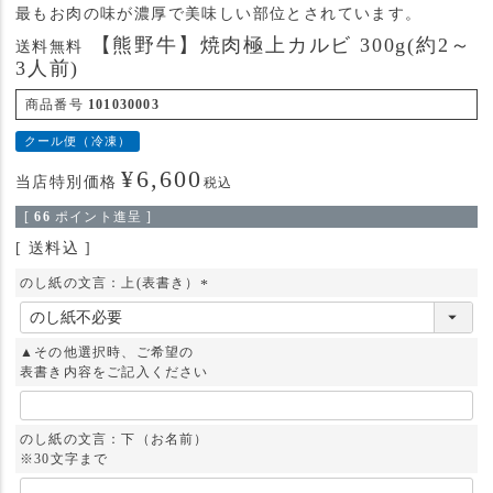
最もお肉の味が濃厚で美味しい部位とされています。
【熊野牛】焼肉極上カルビ 300g(約2～
送料無料
3人前)
商品番号
101030003
クール便（冷凍）
¥
6,600
当店特別価格
税込
[
66
ポイント進呈 ]
送料込
のし紙の文言：上(表書き）
(
必
須
▲その他選択時、ご希望の
)
表書き内容をご記入ください
のし紙の文言：下（お名前）
※30文字まで