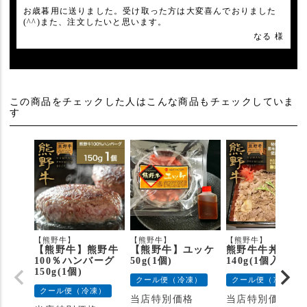
お歳暮用に送りました。受け取った方は大変喜んでおりました
(^^)また、注文したいと思います。
なる 様
この商品をチェックした人はこんな商品もチェックしていま
す
【熊野牛】
【熊野牛】
【熊野牛】
【熊野牛】熊野牛
【熊野牛】ユッケ
熊野牛牛丼の具
100％ハンバーグ
50g(1個)
140g(1個入り)
150g(1個)
クール便（冷凍）
クール便（冷凍）
クール便（冷凍）
当店特別価格
当店特別価格