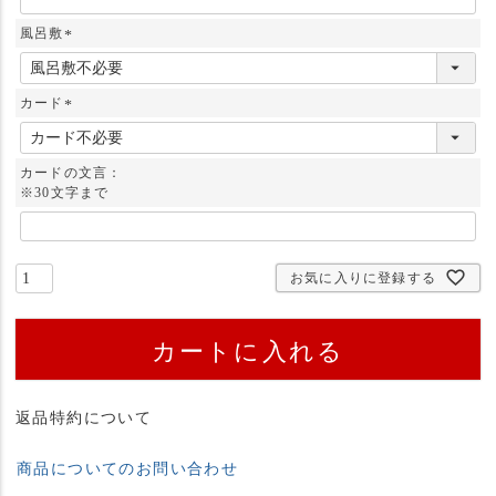
風呂敷
(
必
須
カード
)
(
必
須
カードの文言：
)
※30文字まで
お気に入りに登録する
カートに入れる
返品特約について
商品についてのお問い合わせ