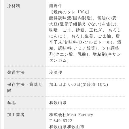
原材料
熊野牛
【焼肉のタレ 190g】
醗酵調味液(国内製造)、醤油(小麦・
大豆(遺伝子組換えでない)を含む)、
味噌、ごま、砂糖、玉ねぎ、 おろし
にんにく、おろし生姜、ごま油、唐
辛子末/甘味料(D-ソルビトール)、酒
精、調味料(アミノ酸等)、ｐＨ調整
剤(クエン酸、乳酸)、増粘剤(キサン
タンガム)
発送方法
冷凍便
保存方法・賞味期
加工日より60日(要冷凍-18℃)
限
産地
和歌山県
加工業者
株式会社Meat Factory
〒649-6322
和歌山県和歌山市