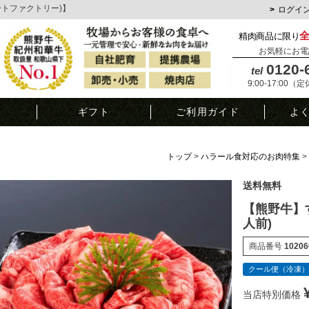
ミートファクトリー)】
ログイ
精肉商品に限り
お気軽にお電
0120-
tel
9:00-17:00（
覧
ギフト
ご利用ガイド
よ
トップ
ハラール食対応のお肉特集
送料無料
【熊野牛】す
人前)
商品番号
10206
クール便（冷凍）
当店特別価格