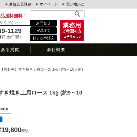
ン
新規会員登録
マイページ
買い物かご
全品送料無料！
話ください
お問合せ
69-1129
FAX注文
定休日 土/日/祝）
おまとめ注文
くある質問
会社概要
【熊野牛】すき焼き上肩ロース 1kg (約9～10人前)
き焼き上肩ロース 1kg (約9～10
0010
¥
19,800
税込