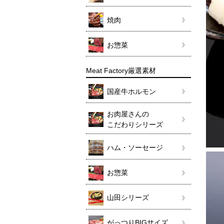
焼肉
お惣菜
Meat Factory厳選素材
国産牛ホルモン
お肉屋さんの
こだわりシリーズ
ハム・ソーセージ
お惣菜
山田シリーズ
がっつりBIGサイズ