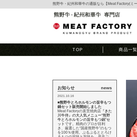
熊野牛・紀州和華牛の通販なら【Meat Factory(
TOP
商品一
お知らせ
news
2021.10.16
■熊野牛とろホルモンの旨辛もつ
鍋セット販売開始しました
Meat Factoryの直営焼肉店
『きた
川牛侍』の大人気メニュー“熊野
牛とろホルモンの旨辛もつ鍋”セ
ット
です。精肉のプロが目利
き、厳選した“国産熊野牛”のもつ
を100％使用。ぷるぷるととろけ
るもつの甘味と旨味を、是非ご