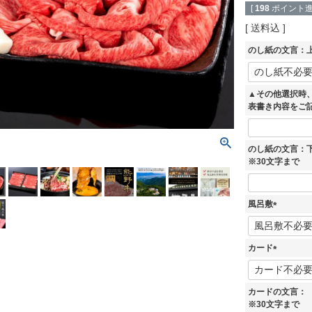
[
198
ポイント進
送料込
のし紙の文言：上
▲その他選択時
表書き内容をご
のし紙の文言：
※30文字まで
風呂敷
(
必
須
カード
)
(
必
須
カードの文言：
)
※30文字まで