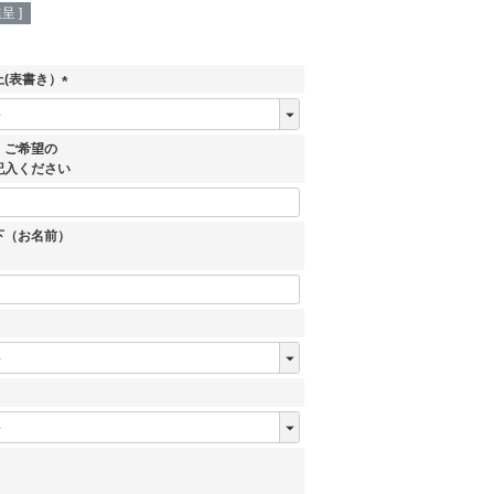
呈 ]
(表書き）
(
必
須
、ご希望の
)
記入ください
下（お名前）