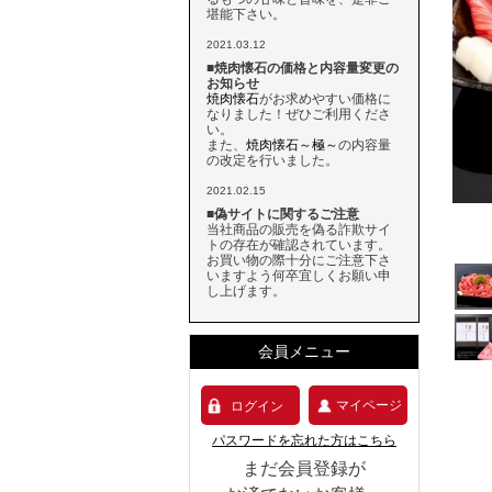
堪能下さい。
2021.03.12
■焼肉懐石の価格と内容量変更の
お知らせ
焼肉懐石
がお求めやすい価格に
なりました！ぜひご利用くださ
い。
また、
焼肉懐石～極～
の内容量
の改定を行いました。
2021.02.15
■偽サイトに関するご注意
当社商品の販売を偽る詐欺サイ
トの存在が確認されています。
お買い物の際十分にご注意下さ
いますよう何卒宜しくお願い申
し上げます。
会員メニュー
マイページ
ログイン
パスワードを忘れた方はこちら
まだ会員登録が