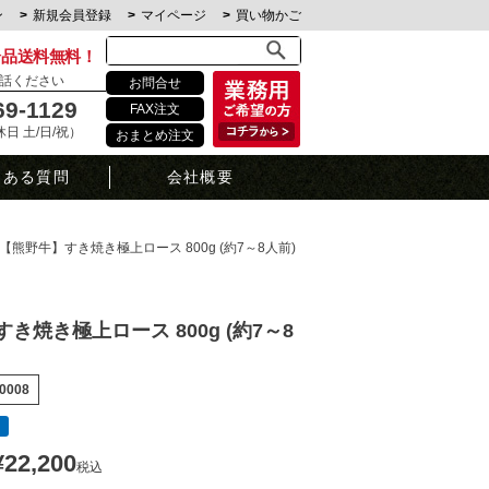
ン
新規会員登録
マイページ
買い物かご
全品送料無料！
話ください
お問合せ
69-1129
FAX注文
定休日 土/日/祝）
おまとめ注文
くある質問
会社概要
【熊野牛】すき焼き極上ロース 800g (約7～8人前)
き焼き極上ロース 800g (約7～8
0008
¥
22,200
税込