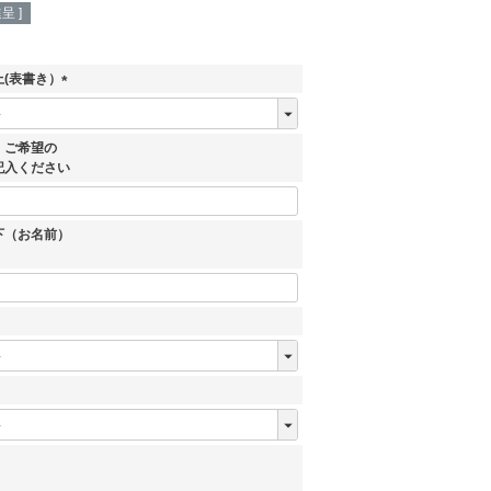
呈 ]
(表書き）
(
必
須
、ご希望の
)
記入ください
下（お名前）