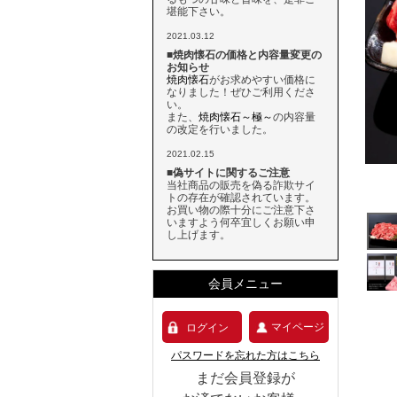
堪能下さい。
2021.03.12
■焼肉懐石の価格と内容量変更の
お知らせ
焼肉懐石
がお求めやすい価格に
なりました！ぜひご利用くださ
い。
また、
焼肉懐石～極～
の内容量
の改定を行いました。
2021.02.15
■偽サイトに関するご注意
当社商品の販売を偽る詐欺サイ
トの存在が確認されています。
お買い物の際十分にご注意下さ
いますよう何卒宜しくお願い申
し上げます。
会員メニュー
マイページ
ログイン
パスワードを忘れた方はこちら
まだ会員登録が