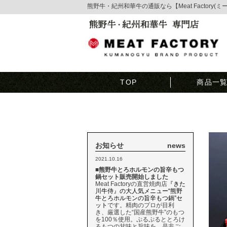
熊野牛・紀州和華牛の通販なら【Meat Factory(
TOP
商品一
お知らせ
news
2021.10.16
■熊野牛とろホルモンの旨辛もつ
鍋セット販売開始しました
Meat Factoryの直営焼肉店
『きた
川牛侍』の大人気メニュー“熊野
牛とろホルモンの旨辛もつ鍋”セ
ット
です。精肉のプロが目利
き、厳選した“国産熊野牛”のもつ
を100％使用。ぷるぷるととろけ
るもつの甘味と旨味を、是非ご