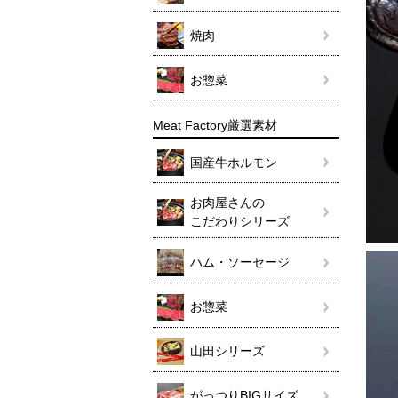
焼肉
お惣菜
Meat Factory厳選素材
国産牛ホルモン
お肉屋さんの
こだわりシリーズ
ハム・ソーセージ
お惣菜
山田シリーズ
がっつりBIGサイズ