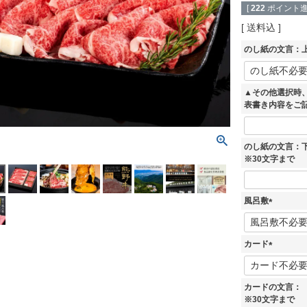
[
222
ポイント進
送料込
のし紙の文言：上
▲その他選択時
表書き内容をご
のし紙の文言：
※30文字まで
風呂敷
(
必
須
カード
)
(
必
須
カードの文言：
)
※30文字まで