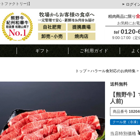
ミートファクトリー)】
ログイ
精肉商品に限り
お気軽にお電
0120-
tel
9:00-17:00（
覧
ギフト
ご利用ガイド
よ
トップ
ハラール食対応のお肉特集
送料無料
【熊野牛】す
人前)
商品番号
10204
クール便（冷凍）
当店特別価格