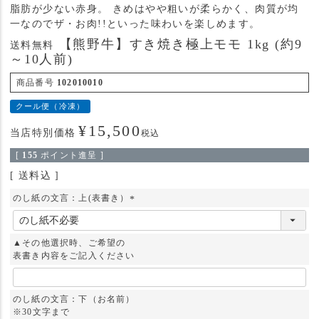
脂肪が少ない赤身。 きめはやや粗いが柔らかく、肉質が均
一なのでザ・お肉!!といった味わいを楽しめます。
【熊野牛】すき焼き極上モモ 1kg (約9
送料無料
～10人前)
商品番号
102010010
クール便（冷凍）
¥
15,500
当店特別価格
税込
[
155
ポイント進呈 ]
送料込
のし紙の文言：上(表書き）
(
必
須
▲その他選択時、ご希望の
)
表書き内容をご記入ください
のし紙の文言：下（お名前）
※30文字まで