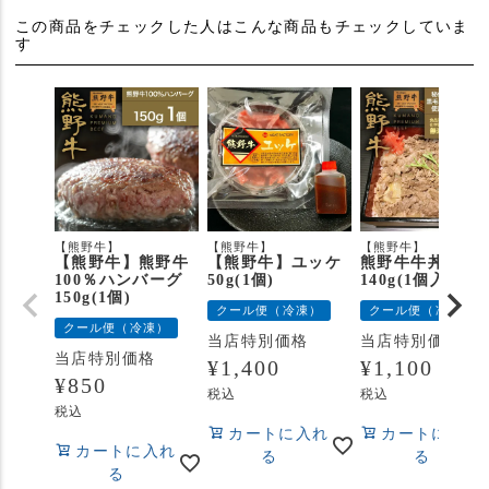
この商品をチェックした人はこんな商品もチェックしていま
す
【熊野牛】
【熊野牛】
【熊野牛】
【熊野牛】熊野牛
【熊野牛】ユッケ
熊野牛牛丼の具
100％ハンバーグ
50g(1個)
140g(1個入り)
150g(1個)
クール便（冷凍）
クール便（冷凍）
クール便（冷凍）
当店特別価格
当店特別価格
当店特別価格
¥
1,400
¥
1,100
¥
850
税込
税込
税込
カートに入れ
カートに入れ
カートに入れ
る
る
る