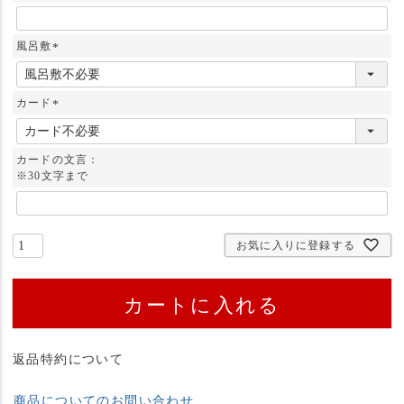
風呂敷
(
必
須
カード
)
(
必
須
カードの文言：
)
※30文字まで
お気に入りに登録する
カートに入れる
返品特約について
商品についてのお問い合わせ