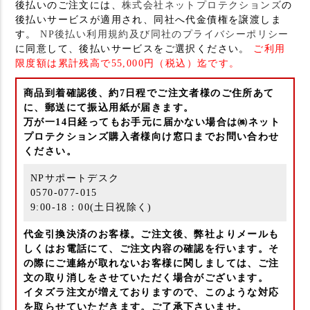
後払いのご注文には、
株式会社ネットプロテクションズ
の
後払いサービスが適用され、同社へ代金債権を譲渡しま
す。
NP後払い利用規約及び同社のプライバシーポリシー
に同意して、後払いサービスをご選択ください。
ご利用
限度額は累計残高で55,000円（税込）迄です。
商品到着確認後、約7日程でご注文者様のご住所あて
に、郵送にて振込用紙が届きます。
万が一14日経ってもお手元に届かない場合は㈱ネット
プロテクションズ購入者様向け窓口までお問い合わせ
ください。
NPサポートデスク
0570-077-015
9:00-18：00(土日祝除く)
代金引換決済のお客様。ご注文後、弊社よりメールも
しくはお電話にて、ご注文内容の確認を行います。そ
の際にご連絡が取れないお客様に関しましては、ご注
文の取り消しをさせていただく場合がございます。
イタズラ注文が増えておりますので、このような対応
を取らせていただきます。ご了承下さいませ。