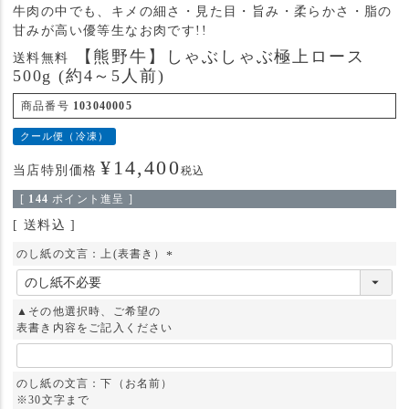
牛肉の中でも、キメの細さ・見た目・旨み・柔らかさ・脂の
甘みが高い優等生なお肉です!!
【熊野牛】しゃぶしゃぶ極上ロース
送料無料
500g (約4～5人前)
商品番号
103040005
クール便（冷凍）
¥
14,400
当店特別価格
税込
[
144
ポイント進呈 ]
送料込
のし紙の文言：上(表書き）
(
必
須
▲その他選択時、ご希望の
)
表書き内容をご記入ください
のし紙の文言：下（お名前）
※30文字まで