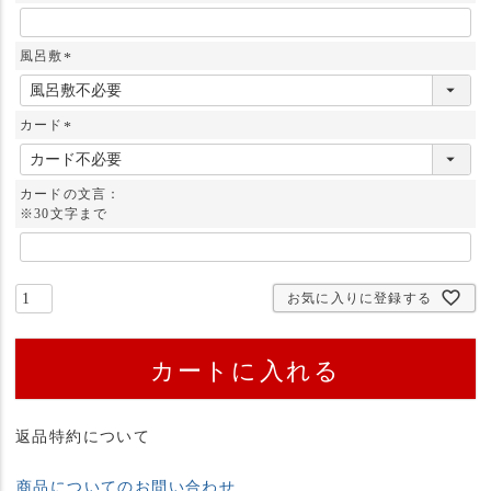
風呂敷
(
必
須
カード
)
(
必
須
カードの文言：
)
※30文字まで
お気に入りに登録する
カートに入れる
返品特約について
商品についてのお問い合わせ