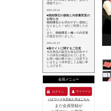
堪能下さい。
2021.03.12
■焼肉懐石の価格と内容量変更の
お知らせ
焼肉懐石
がお求めやすい価格に
なりました！ぜひご利用くださ
い。
また、
焼肉懐石～極～
の内容量
の改定を行いました。
2021.02.15
■偽サイトに関するご注意
当社商品の販売を偽る詐欺サイ
トの存在が確認されています。
お買い物の際十分にご注意下さ
いますよう何卒宜しくお願い申
し上げます。
会員メニュー
マイページ
ログイン
パスワードを忘れた方はこちら
まだ会員登録が