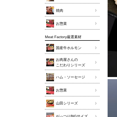
焼肉
お惣菜
Meat Factory厳選素材
国産牛ホルモン
お肉屋さんの
こだわりシリーズ
ハム・ソーセージ
お惣菜
山田シリーズ
がっつりBIGサイズ