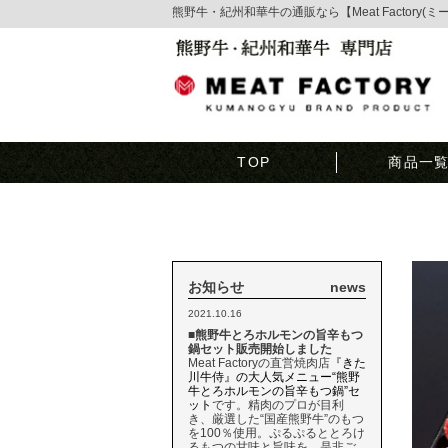
熊野牛・紀州和華牛の通販なら【Meat Factory(
TOP
商品一
お知らせ
news
2021.10.16
■熊野牛とろホルモンの旨辛もつ
鍋セット販売開始しました
Meat Factoryの直営焼肉店
『きた
川牛侍』の大人気メニュー“熊野
牛とろホルモンの旨辛もつ鍋”セ
ット
です。精肉のプロが目利
き、厳選した“国産熊野牛”のもつ
を100％使用。ぷるぷるととろけ
るもつの甘味と旨味を、是非ご