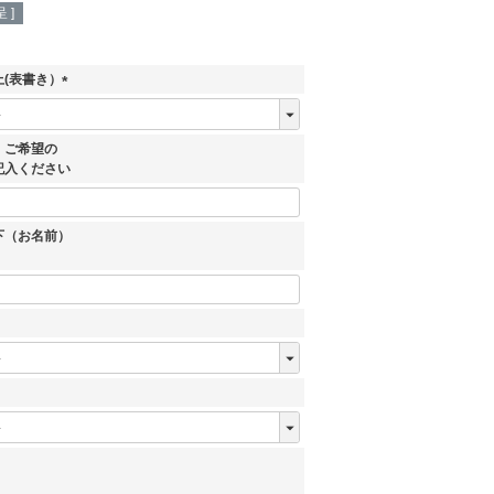
 ]
(表書き）
(
必
須
、ご希望の
)
記入ください
下（お名前）