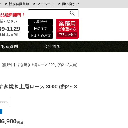
ン
新規会員登録
マイページ
買い物かご
全品送料無料！
話ください
お問合せ
69-1129
FAX注文
定休日 土/日/祝）
おまとめ注文
くある質問
会社概要
【熊野牛】すき焼き上肩ロース 300g (約2～3人前)
き焼き上肩ロース 300g (約2～3
0003
¥
6,900
税込