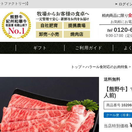
ミートファクトリー)】
ログイ
精肉商品に限り
お気軽にお電
0120-
tel
9:00-17:00（
覧
ギフト
ご利用ガイド
よ
トップ
ハラール食対応のお肉特集
送料無料
【熊野牛】す
人前)
商品番号
10206
クール便（冷凍）
当店特別価格