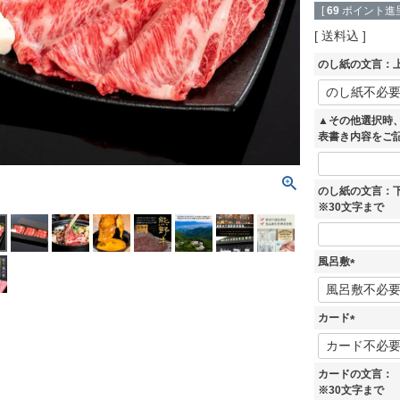
[
69
ポイント進呈
送料込
のし紙の文言：上
▲その他選択時
表書き内容をご
のし紙の文言：
※30文字まで
風呂敷
(
必
須
カード
)
(
必
須
カードの文言：
)
※30文字まで