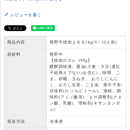
レビューを書く
商品内容
熊野牛焼肉上モモ1kg(9～10人前)
原材料
熊野牛
【焼肉のタレ 190g】
醗酵調味液、醤油(小麦・大豆(遺伝
子組換えでない)を含む)、味噌、ご
ま、砂糖、玉ねぎ、 おろしにんに
く、おろし生姜、ごま油、唐辛子末/
甘味料(D-ソルビトール)、酒精、調
味料(アミノ酸等)、ｐＨ調整剤(クエ
ン酸、乳酸)、増粘剤(キサンタンガ
ム)
発送方法
冷凍便