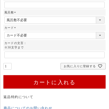
風呂敷
(
必
須
カード
)
(
必
須
カードの文言：
)
※30文字まで
お気に入りに登録する
カートに入れる
返品特約について
商品についてのお問い合わせ