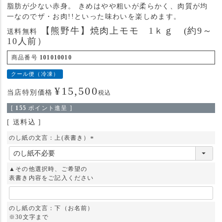
脂肪が少ない赤身。 きめはやや粗いが柔らかく、肉質が均
一なのでザ・お肉!!といった味わいを楽しめます。
【熊野牛】焼肉上モモ 1ｋｇ (約9～
送料無料
10人前）
商品番号
101010010
クール便（冷凍）
¥
15,500
当店特別価格
税込
[
155
ポイント進呈 ]
送料込
のし紙の文言：上(表書き）
(
必
須
▲その他選択時、ご希望の
)
表書き内容をご記入ください
のし紙の文言：下（お名前）
※30文字まで