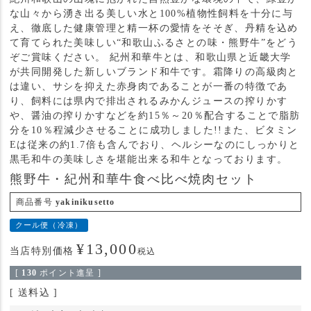
な山々から湧き出る美しい水と100%植物性飼料を十分に与
え、徹底した健康管理と精一杯の愛情をそそぎ、丹精を込め
て育てられた美味しい“和歌山ふるさとの味・熊野牛”をどう
ぞご賞味ください。 紀州和華牛とは、和歌山県と近畿大学
が共同開発した新しいブランド和牛です。霜降りの高級肉と
は違い、サシを抑えた赤身肉であることが一番の特徴であ
り、飼料には県内で排出されるみかんジュースの搾りかす
や、醤油の搾りかすなどを約15％～20％配合することで脂肪
分を10％程減少させることに成功しました!!また、ビタミン
Eは従来の約1.7倍も含んでおり、ヘルシーなのにしっかりと
黒毛和牛の美味しさを堪能出来る和牛となっております。
熊野牛・紀州和華牛食べ比べ焼肉セット
商品番号
yakinikusetto
クール便（冷凍）
¥
13,000
当店特別価格
税込
[
130
ポイント進呈 ]
送料込