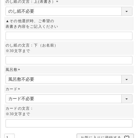
のし紙の文言：上(表書き）
(
必
須
▲その他選択時、ご希望の
)
表書き内容をご記入ください
のし紙の文言：下（お名前）
※30文字まで
風呂敷
(
必
須
カード
)
(
必
須
カードの文言：
)
※30文字まで
お気に入りに登録する