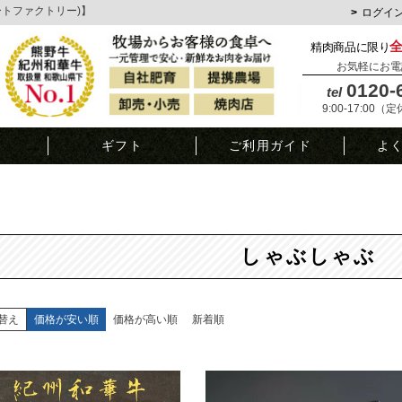
ミートファクトリー)】
ログイ
精肉商品に限り
お気軽にお電
0120-
tel
9:00-17:00（
覧
ギフト
ご利用ガイド
よ
しゃぶしゃぶ
替え
価格が安い順
価格が高い順
新着順