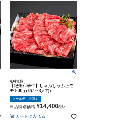
送料無料
【紀州和華牛】しゃぶしゃぶ上モ
モ 800g (約7～8人前)
クール便（冷凍）
¥
14,400
当店特別価格
税込
カートに入れる