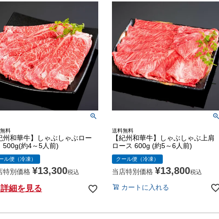
無料
送料無料
紀州和華牛】しゃぶしゃぶロー
【紀州和華牛】しゃぶしゃぶ上肩
500g(約4～5人前)
ロース 600g (約5～6人前)
ール便（冷凍）
クール便（冷凍）
¥
13,300
¥
13,800
店特別価格
当店特別価格
税込
税込
カートに入れる
詳細を見る