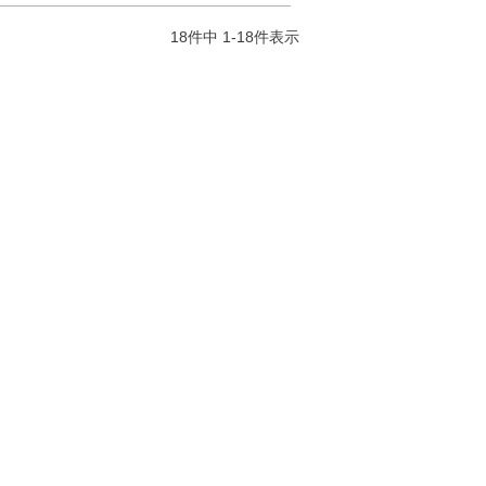
18
件中
1
-
18
件表示