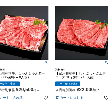
無料
送料無料
紀州和華牛】しゃぶしゃぶロー
【紀州和華牛】しゃぶしゃぶ上肩
800g(約7～8人前)
ロース 1kg (約9～10人前)
ール便（冷凍）
クール便（冷凍）
¥
20,500
¥
22,000
店特別価格
当店特別価格
税込
税込
カートに入れる
カートに入れる