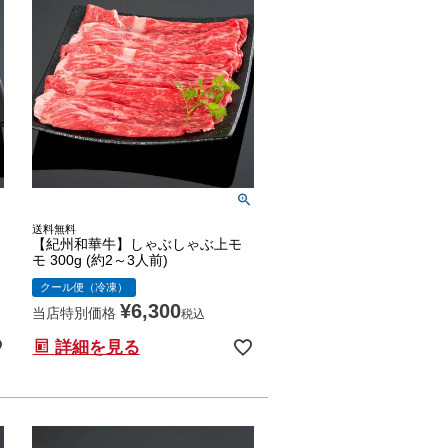
送料無料
【紀州和華牛】しゃぶしゃぶ上モ
モ 300g (約2～3人前)
クール便（冷凍）
¥
6,300
当店特別価格
税込
詳細を見る