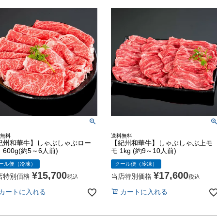
無料
送料無料
紀州和華牛】しゃぶしゃぶロー
【紀州和華牛】しゃぶしゃぶ上モ
600g(約5～6人前)
モ 1kg (約9～10人前)
ール便（冷凍）
クール便（冷凍）
¥
15,700
¥
17,600
店特別価格
当店特別価格
税込
税込
カートに入れる
カートに入れる