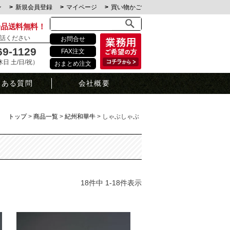
ン
新規会員登録
マイページ
買い物かご
全品送料無料！
話ください
お問合せ
69-1129
FAX注文
定休日 土/日/祝）
おまとめ注文
くある質問
会社概要
トップ
商品一覧
紀州和華牛
しゃぶしゃぶ
18
件中
1
-
18
件表示