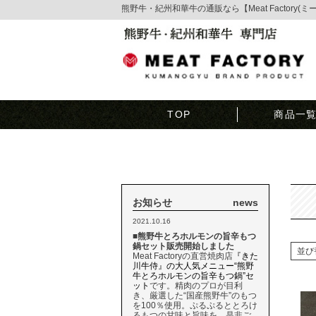
熊野牛・紀州和華牛の通販なら【Meat Factory(
TOP
商品一
お知らせ
news
2021.10.16
■熊野牛とろホルモンの旨辛もつ
鍋セット販売開始しました
並び
Meat Factoryの直営焼肉店
『きた
川牛侍』の大人気メニュー“熊野
牛とろホルモンの旨辛もつ鍋”セ
ット
です。精肉のプロが目利
き、厳選した“国産熊野牛”のもつ
を100％使用。ぷるぷるととろけ
るもつの甘味と旨味を、是非ご