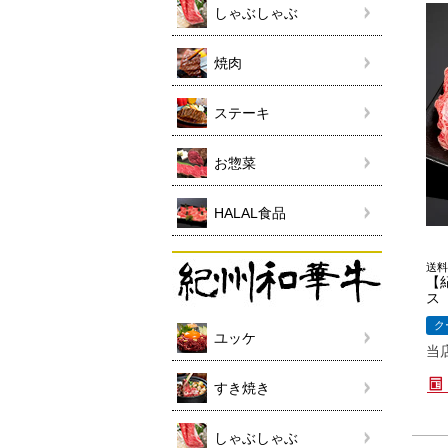
しゃぶしゃぶ
焼肉
ステーキ
お惣菜
HALAL食品
送料
【
ス 
ク
ユッケ
当
すき焼き
しゃぶしゃぶ