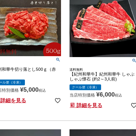
州和華牛切り落とし500ｇ（赤
送料無料
）
【紀州和華牛】紀州和華牛 しゃぶ
しゃぶ懐石 (約2～3人前)
ール便（冷凍）
クール便（冷凍）
¥
5,000
店特別価格
税込
¥
6,000
当店特別価格
税込
詳細を見る
詳細を見る