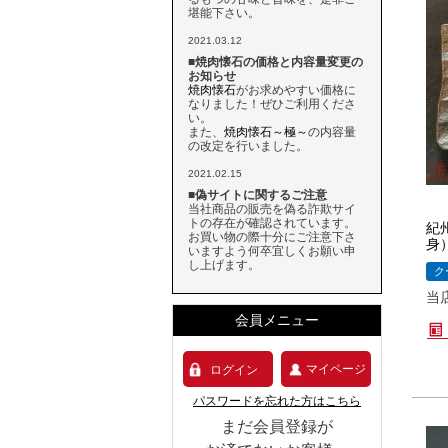
堪能下さい。
2021.03.12
■焼肉懐石の価格と内容量変更の
お知らせ
焼肉懐石
がお求めやすい価格に
なりました！ぜひご利用くださ
い。
また、
焼肉懐石～極～
の内容量
の改定を行いました。
2021.02.15
■偽サイトに関するご注意
当社商品の販売を偽る詐欺サイ
トの存在が確認されています。
紀
お買い物の際十分にご注意下さ
身
いますよう何卒宜しくお願い申
し上げます。
ク
当
会員メニュー
マイページ
ログイン
パスワードを忘れた方はこちら
まだ会員登録が