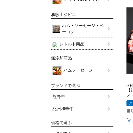
和歌山ジビエ
ハム・ソーセージ・ベ
ーコン
レトルト商品
無添加商品
ハムソーセージ
ブランドで選ぶ
送料
【
ス 
熊野牛
ク
紀州和華牛
当
価格で選ぶ