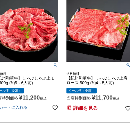
無料
送料無料
紀州和華牛】しゃぶしゃぶ上モ
【紀州和華牛】しゃぶしゃぶ上肩
600g (約5～6人前)
ロース 500g (約4～5人前)
ール便（冷凍）
クール便（冷凍）
¥
11,200
¥
11,700
店特別価格
当店特別価格
税込
税込
カートに入れる
詳細を見る