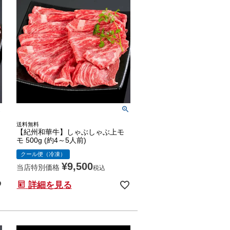
送料無料
【紀州和華牛】しゃぶしゃぶ上モ
モ 500g (約4～5人前)
クール便（冷凍）
¥
9,500
当店特別価格
税込
詳細を見る