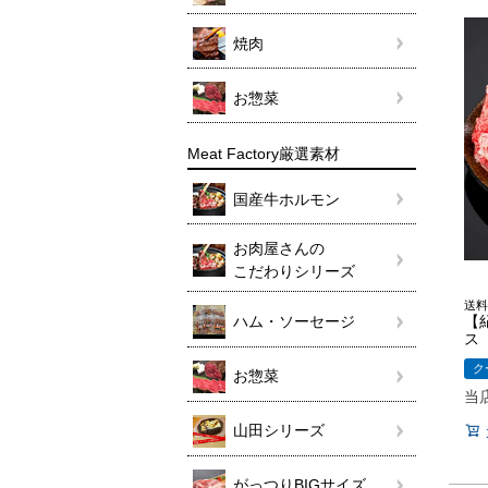
焼肉
お惣菜
Meat Factory厳選素材
国産牛ホルモン
お肉屋さんの
こだわりシリーズ
送料
ハム・ソーセージ
【
ス 
ク
お惣菜
当
山田シリーズ
がっつりBIGサイズ