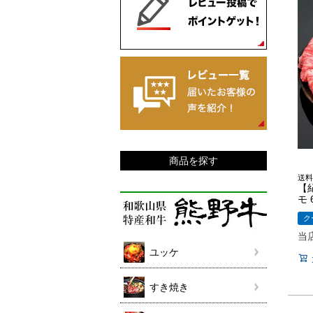
商品を探す
送料
【
モ 
ク
当
ユッケ
すき焼き