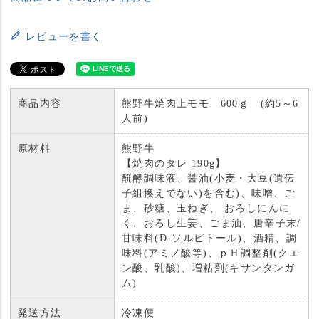
レビューを書く
商品内容
熊野牛焼肉上モモ 600ｇ (約5～6
人前)
原材料
熊野牛
【焼肉のタレ 190g】
醗酵調味液、醤油(小麦・大豆(遺伝
子組換えでない)を含む)、味噌、ご
ま、砂糖、玉ねぎ、 おろしにんに
く、おろし生姜、ごま油、唐辛子末/
甘味料(D-ソルビトール)、酒精、調
味料(アミノ酸等)、ｐＨ調整剤(クエ
ン酸、乳酸)、増粘剤(キサンタンガ
ム)
発送方法
冷凍便