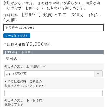
脂肪が少ない赤身。 きめはやや粗いが柔らかく、肉質が均
一なのでザ・お肉!!といった味わいを楽しめます。
【熊野牛】焼肉上モモ 600ｇ (約5～
送料無料
6人前)
商品番号
101010006
クール便（冷凍）
¥
9,900
当店特別価格
税込
[
99
ポイント進呈 ]
送料込
のし紙の文言：上(表書き）
(
必
須
▲その他選択時、ご希望の
)
表書き内容をご記入ください
のし紙の文言：下（お名前）
※30文字まで