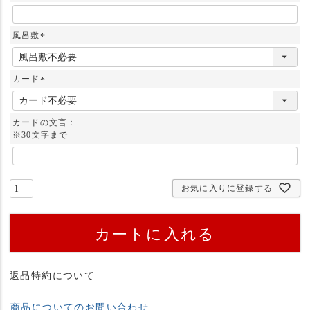
風呂敷
(
必
須
カード
)
(
必
須
カードの文言：
)
※30文字まで
お気に入りに登録する
カートに入れる
返品特約について
商品についてのお問い合わせ