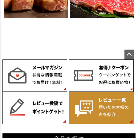
ペー
ジト
ップ
へ