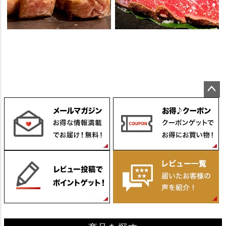
ペー
ジト
ップ
へ