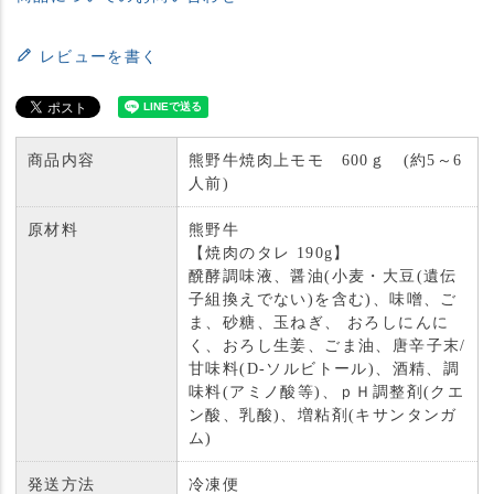
レビューを書く
商品内容
熊野牛焼肉上モモ 600ｇ (約5～6
人前)
原材料
熊野牛
【焼肉のタレ 190g】
醗酵調味液、醤油(小麦・大豆(遺伝
子組換えでない)を含む)、味噌、ご
ま、砂糖、玉ねぎ、 おろしにんに
く、おろし生姜、ごま油、唐辛子末/
甘味料(D-ソルビトール)、酒精、調
味料(アミノ酸等)、ｐＨ調整剤(クエ
ン酸、乳酸)、増粘剤(キサンタンガ
ム)
発送方法
冷凍便