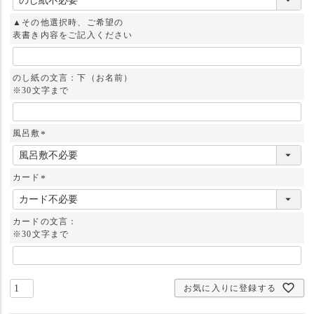
必
須
▲その他選択時、ご希望の
)
表書き内容をご記入ください
のし紙の文言：下（お名前）
※30文字まで
風呂敷
(
必
須
カード
)
(
必
須
カードの文言：
)
※30文字まで
お気に入りに登録する