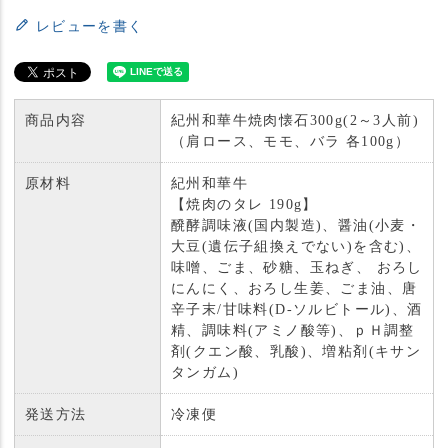
レビューを書く
商品内容
紀州和華牛焼肉懐石300g(2～3人前)
（肩ロース、モモ、バラ 各100g）
原材料
紀州和華牛
【焼肉のタレ 190g】
醗酵調味液(国内製造)、醤油(小麦・
大豆(遺伝子組換えでない)を含む)、
味噌、ごま、砂糖、玉ねぎ、 おろし
にんにく、おろし生姜、ごま油、唐
辛子末/甘味料(D-ソルビトール)、酒
精、調味料(アミノ酸等)、ｐＨ調整
剤(クエン酸、乳酸)、増粘剤(キサン
タンガム)
発送方法
冷凍便