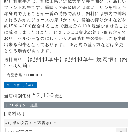
紀州和華牛とは、和歌山県と近畿大学が共同開発した新しい
ブランド和牛です。霜降りの高級肉とは違い、サシを抑えた
赤身肉であることが一番の特徴であり、飼料には県内で排出
されるみかんジュースの搾りかすや、醤油の搾りかすなどを
約15％～20％配合することで脂肪分を10％程減少させること
に成功しました!!また、ビタミンEは従来の約1.7倍も含んで
おり、ヘルシーなのにしっかりと黒毛和牛の美味しさを堪能
出来る和牛となっております。 ※お肉の盛り方などは変更
となる場合があります。
【紀州和華牛】紀州和華牛 焼肉懐石(約
送料無料
2～3人前)
商品番号
201001011
クール便（冷凍）
¥
7,100
当店特別価格
税込
[
71
ポイント進呈 ]
送料込
のし紙の文言：上(表書き）
(