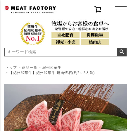
トップ
商品一覧
紀州和華牛
【紀州和華牛】紀州和華牛 焼肉懐石(約2～3人前)