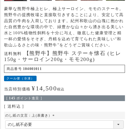
豪華な熊野牛極上ヒレ、極上サーロイン、モモのステーキ。
熊野牛の提携牧場と直接取引きすることにより、安定して高
品質の牛肉を入荷しております。紀州和歌山の山塊に抱かれ
た自然豊かな環境の中で、緑豊かな山々から湧き出る美しい
水と100%植物性飼料を十分に与え、徹底した健康管理と精
一杯の愛情をそそぎ、丹精を込めて育てられた美味しい“和
歌山ふるさとの味・熊野牛”をどうぞご賞味ください。
【熊野牛】熊野牛 ステーキ懐石 (ヒレ
送料無料
150g・サーロイン200g・モモ200g)
商品番号
104001011
クール便（冷凍）
¥
14,500
当店特別価格
税込
[
145
ポイント進呈 ]
送料込
のし紙の文言：上(表書き）
(
必