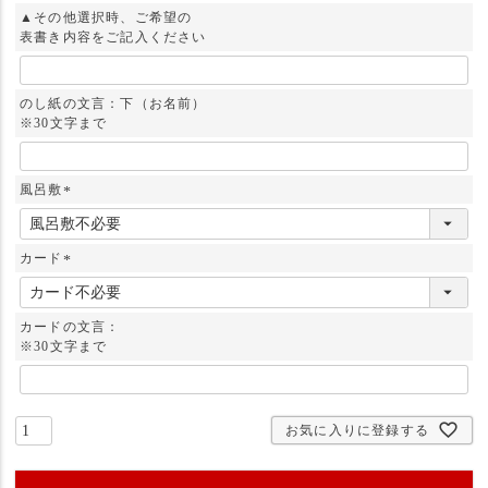
須
▲その他選択時、ご希望の
)
表書き内容をご記入ください
のし紙の文言：下（お名前）
※30文字まで
風呂敷
(
必
須
カード
)
(
必
須
カードの文言：
)
※30文字まで
お気に入りに登録する