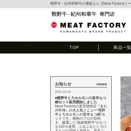
熊野牛・紀州和華牛の通販なら【Meat Factory(
TOP
商品一
お知らせ
news
2021.10.16
■熊野牛とろホルモンの旨辛もつ
鍋セット販売開始しました
Meat Factoryの直営焼肉店
『きた
川牛侍』の大人気メニュー“熊野
牛とろホルモンの旨辛もつ鍋”セ
ット
です。精肉のプロが目利
き、厳選した“国産熊野牛”のもつ
を100％使用。ぷるぷるととろけ
るもつの甘味と旨味を、是非ご