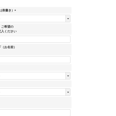
(表書き）
(
必
須
、ご希望の
)
記入ください
下（お名前）