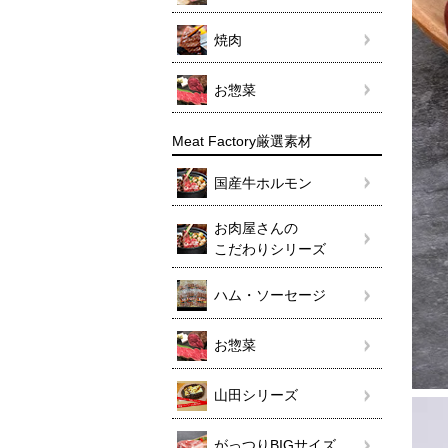
焼肉
お惣菜
Meat Factory厳選素材
国産牛ホルモン
お肉屋さんの
こだわりシリーズ
ハム・ソーセージ
お惣菜
山田シリーズ
がっつりBIGサイズ