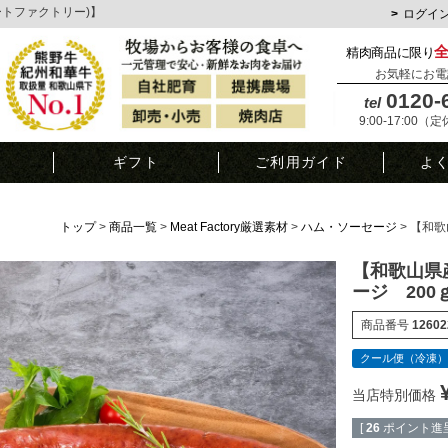
ミートファクトリー)】
ログイ
精肉商品に限り
お気軽にお電
0120-
tel
9:00-17:00（
覧
ギフト
ご利用ガイド
よ
トップ
商品一覧
Meat Factory厳選素材
ハム・ソーセージ
【和歌
【和歌山県
ージ 200
商品番号
12602
クール便（冷凍）
当店特別価格
[
26
ポイント進呈