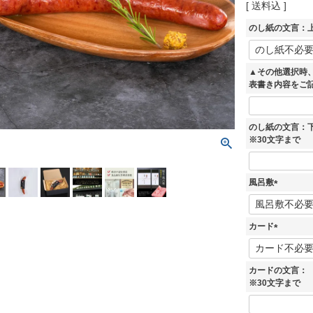
送料込
のし紙の文言：上
▲その他選択時
表書き内容をご
のし紙の文言：
※30文字まで
風呂敷
(
必
須
カード
)
(
必
須
カードの文言：
)
※30文字まで