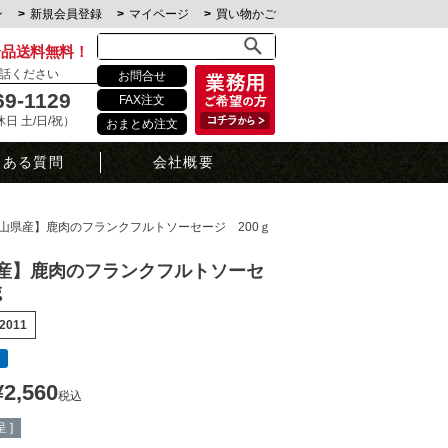
ン
新規会員登録
マイページ
買い物かご
全品送料無料！
話ください
お問合せ
69-1129
FAX注文
定休日 土/日/祝）
おまとめ注文
くある質問
会社概要
山県産】鹿肉のフランクフルトソーセージ 200ｇ
産】鹿肉のフランクフルトソーセ
ｇ
2011
¥
2,560
税込
 ]