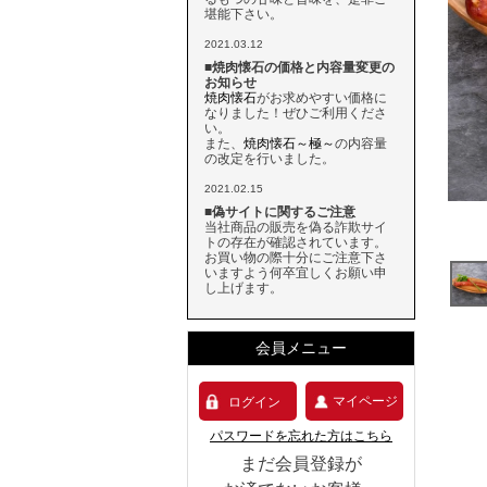
堪能下さい。
2021.03.12
■焼肉懐石の価格と内容量変更の
お知らせ
焼肉懐石
がお求めやすい価格に
なりました！ぜひご利用くださ
い。
また、
焼肉懐石～極～
の内容量
の改定を行いました。
2021.02.15
■偽サイトに関するご注意
当社商品の販売を偽る詐欺サイ
トの存在が確認されています。
お買い物の際十分にご注意下さ
いますよう何卒宜しくお願い申
し上げます。
会員メニュー
マイページ
ログイン
パスワードを忘れた方はこちら
まだ会員登録が