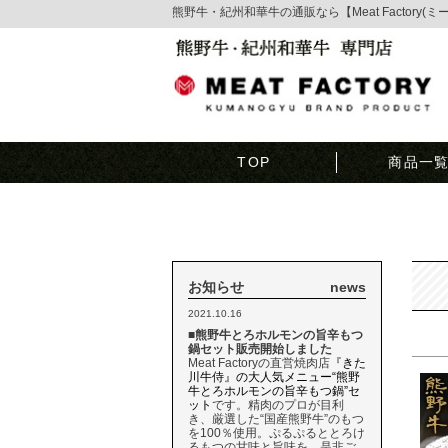
熊野牛・紀州和華牛の通販なら【Meat Factory(
TOP
商品一
お知らせ
news
2021.10.16
■熊野牛とろホルモンの旨辛もつ
鍋セット販売開始しました
Meat Factoryの直営焼肉店
『きた
川牛侍』の大人気メニュー“熊野
牛とろホルモンの旨辛もつ鍋”セ
ット
です。精肉のプロが目利
き、厳選した“国産熊野牛”のもつ
を100％使用。ぷるぷるととろけ
るもつの甘味と旨味を、是非ご