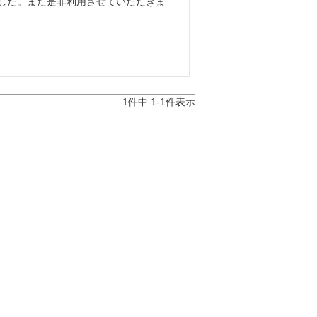
した。また是非利用させていただきま
1
件中
1
-
1
件表示