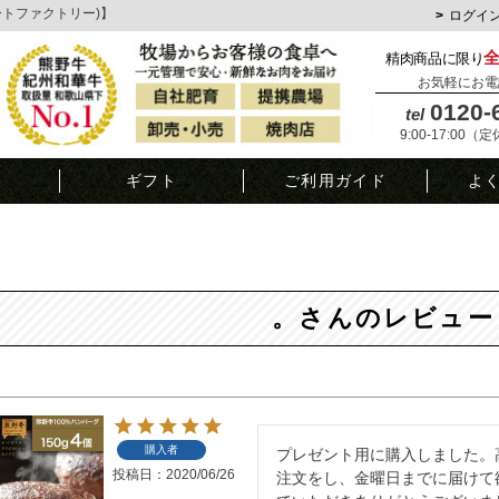
ミートファクトリー)】
ログイ
精肉商品に限り
お気軽にお電
0120-
tel
9:00-17:00（
覧
ギフト
ご利用ガイド
よ
。さんのレビュー
購入者
プレゼント用に購入しました。
投稿日
2020/06/26
注文をし、金曜日までに届けて