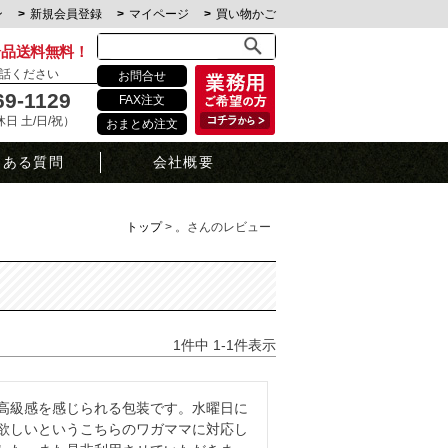
ン
新規会員登録
マイページ
買い物かご
全品送料無料！
話ください
お問合せ
69-1129
FAX注文
定休日 土/日/祝）
おまとめ注文
くある質問
会社概要
トップ
。さんのレビュー
1
件中
1
-
1
件表示
高級感を感じられる包装です。水曜日に
欲しいというこちらのワガママに対応し