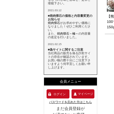
堪能下さい。
2021.03.12
■焼肉懐石の価格と内容量変更の
【熊
お知らせ
10
焼肉懐石
がお求めやすい価格に
なりました！ぜひご利用くださ
150
い。
また、
焼肉懐石～極～
の内容量
の改定を行いました。
2021.02.15
■偽サイトに関するご注意
当社商品の販売を偽る詐欺サイ
トの存在が確認されています。
お買い物の際十分にご注意下さ
いますよう何卒宜しくお願い申
し上げます。
会員メニュー
マイページ
ログイン
パスワードを忘れた方はこちら
まだ会員登録が