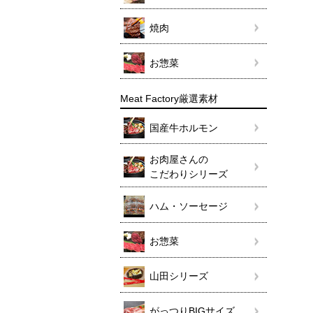
焼肉
お惣菜
Meat Factory厳選素材
国産牛ホルモン
お肉屋さんの
こだわりシリーズ
ハム・ソーセージ
お惣菜
山田シリーズ
がっつりBIGサイズ