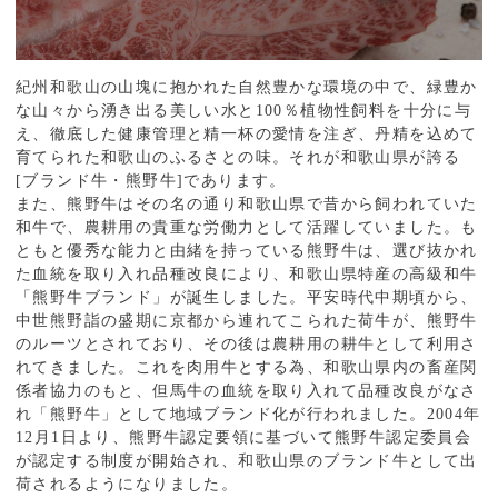
紀州和歌山の山塊に抱かれた自然豊かな環境の中で、緑豊か
な山々から湧き出る美しい水と100％植物性飼料を十分に与
え、徹底した健康管理と精一杯の愛情を注ぎ、丹精を込めて
育てられた和歌山のふるさとの味。それが和歌山県が誇る
[ブランド牛・熊野牛]であります。
また、熊野牛はその名の通り和歌山県で昔から飼われていた
和牛で、農耕用の貴重な労働力として活躍していました。も
ともと優秀な能力と由緒を持っている熊野牛は、選び抜かれ
た血統を取り入れ品種改良により、和歌山県特産の高級和牛
「熊野牛ブランド」が誕生しました。平安時代中期頃から、
中世熊野詣の盛期に京都から連れてこられた荷牛が、熊野牛
のルーツとされており、その後は農耕用の耕牛として利用さ
れてきました。これを肉用牛とする為、和歌山県内の畜産関
係者協力のもと、但馬牛の血統を取り入れて品種改良がなさ
れ「熊野牛」として地域ブランド化が行われました。2004年
12月1日より、熊野牛認定要領に基づいて熊野牛認定委員会
が認定する制度が開始され、和歌山県のブランド牛として出
荷されるようになりました。