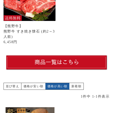
【熊野牛】
熊野牛 すき焼き懐石 (約2～3
人前)
6,458円
並び替え
価格が安い順
価格が高い順
新着順
1
件中
1
-
1
件表示