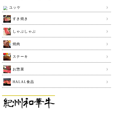
ユッケ
すき焼き
しゃぶしゃぶ
焼肉
ステーキ
お惣菜
HALAL食品