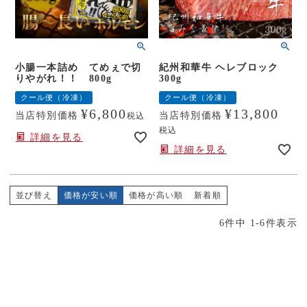
小腸一本詰め てめぇで切
紀州和華牛 ヘレブロック
りやがれ！！ 800g
300g
クール便（冷凍）
クール便（冷凍）
¥
6,800
¥
13,800
当店特別価格
当店特別価格
税込
税込
詳細を見る
詳細を見る
並び替え
価格が安い順
価格が高い順
新着順
6
件中
1
-
6
件表示