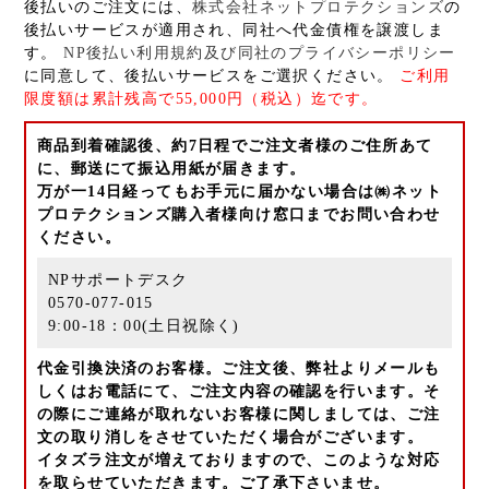
後払いのご注文には、
株式会社ネットプロテクションズ
の
後払いサービスが適用され、同社へ代金債権を譲渡しま
す。
NP後払い利用規約及び同社のプライバシーポリシー
に同意して、後払いサービスをご選択ください。
ご利用
限度額は累計残高で55,000円（税込）迄です。
商品到着確認後、約7日程でご注文者様のご住所あて
に、郵送にて振込用紙が届きます。
万が一14日経ってもお手元に届かない場合は㈱ネット
プロテクションズ購入者様向け窓口までお問い合わせ
ください。
NPサポートデスク
0570-077-015
9:00-18：00(土日祝除く)
代金引換決済のお客様。ご注文後、弊社よりメールも
しくはお電話にて、ご注文内容の確認を行います。そ
の際にご連絡が取れないお客様に関しましては、ご注
文の取り消しをさせていただく場合がございます。
イタズラ注文が増えておりますので、このような対応
を取らせていただきます。ご了承下さいませ。