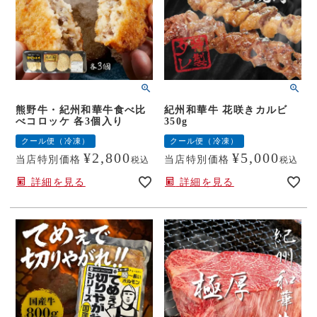
熊野牛・紀州和華牛食べ比
紀州和華牛 花咲きカルビ
べコロッケ 各3個入り
350g
クール便（冷凍）
クール便（冷凍）
¥
2,800
¥
5,000
当店特別価格
当店特別価格
税込
税込
詳細を見る
詳細を見る