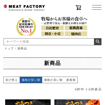
トップ
新商品
新商品
並び替え
価格が安い順
価格が高い順
新着順
6
件中
1
-
6
件表示