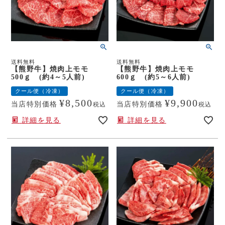
送料無料
送料無料
【熊野牛】焼肉上モモ
【熊野牛】焼肉上モモ
500ｇ (約4～5人前)
600ｇ (約5～6人前)
クール便（冷凍）
クール便（冷凍）
¥
8,500
¥
9,900
当店特別価格
当店特別価格
税込
税込
詳細を見る
詳細を見る