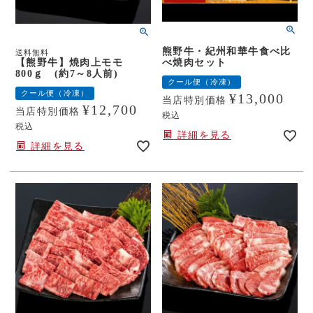
熊野牛・紀州和華牛食べ比
送料無料
【熊野牛】焼肉上モモ
べ焼肉セット
800ｇ (約7～8人前)
クール便（冷凍）
クール便（冷凍）
¥
13,000
当店特別価格
¥
12,700
当店特別価格
税込
税込
詳細を見る
詳細を見る