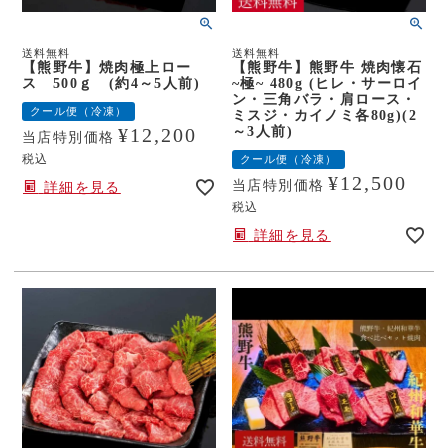
送料無料
送料無料
【熊野牛】焼肉極上ロー
【熊野牛】熊野牛 焼肉懐石
ス 500ｇ (約4～5人前)
~極~ 480g (ヒレ・サーロイ
ン・三角バラ・肩ロース・
クール便（冷凍）
ミスジ・カイノミ各80g)(2
～3人前)
¥
12,200
当店特別価格
税込
クール便（冷凍）
¥
12,500
当店特別価格
詳細を見る
税込
詳細を見る