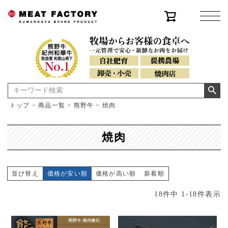
トップ
商品一覧
熊野牛
焼肉
焼肉
並び替え
価格が安い順
価格が高い順
新着順
18
件中
1
-
18
件表示