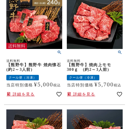
送料無料
送料無料
【熊野牛】熊野牛 焼肉懐石
【熊野牛】焼肉上モモ
(約2～3人前)
300ｇ (約2～3人前)
クール便（冷凍）
クール便（冷凍）
¥
5,000
¥
5,700
当店特別価格
当店特別価格
税込
税込
詳細を見る
詳細を見る