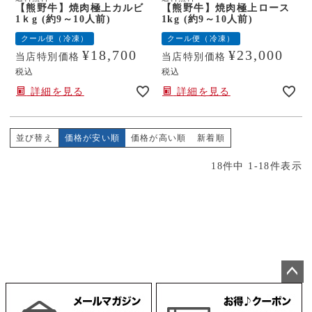
【熊野牛】焼肉極上カルビ
【熊野牛】焼肉極上ロース
1ｋg (約9～10人前)
1kg (約9～10人前)
クール便（冷凍）
クール便（冷凍）
¥
18,700
¥
23,000
当店特別価格
当店特別価格
税込
税込
詳細を見る
詳細を見る
並び替え
価格が安い順
価格が高い順
新着順
18
件中
1
-
18
件表示
ペー
ジト