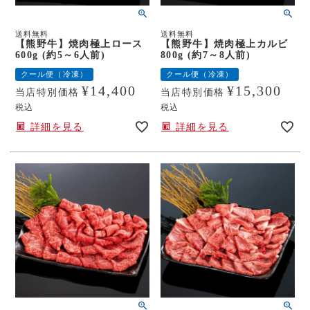
送料無料
送料無料
【熊野牛】焼肉極上ロース
【熊野牛】焼肉極上カルビ
600g (約5～6人前)
800g (約7～8人前)
クール便（冷凍）
クール便（冷凍）
¥
14,400
¥
15,300
当店特別価格
当店特別価格
税込
税込
詳細を見る
詳細を見る