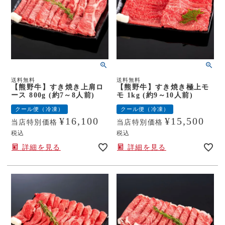
送料無料
送料無料
【熊野牛】すき焼き上肩ロ
【熊野牛】すき焼き極上モ
ース 800g (約7～8人前)
モ 1kg (約9～10人前)
クール便（冷凍）
クール便（冷凍）
¥
16,100
¥
15,500
当店特別価格
当店特別価格
税込
税込
詳細を見る
詳細を見る