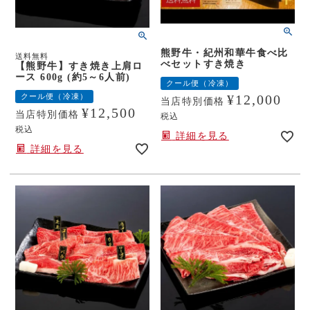
熊野牛・紀州和華牛食べ比
送料無料
べセットすき焼き
【熊野牛】すき焼き上肩ロ
ース 600g (約5～6人前)
クール便（冷凍）
クール便（冷凍）
¥
12,000
当店特別価格
¥
12,500
当店特別価格
税込
税込
詳細を見る
詳細を見る