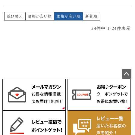
並び替え
価格が安い順
価格が高い順
新着順
24
件中
1
-
24
件表示
ペー
ジト
ップ
へ