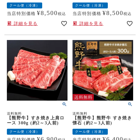
クール便（冷凍）
クール便（冷凍）
¥
8,500
¥
8,500
当店特別価格
当店特別価格
税込
税込
詳細を見る
詳細を見る
送料無料
送料無料
【熊野牛】すき焼き上肩ロ
【熊野牛】熊野牛 すき焼き
ース 300g (約2～3人前)
懐石 (約2～3人前)
クール便（冷凍）
クール便（冷凍）
¥
6,900
¥
6,400
当店特別価格
当店特別価格
税込
税込