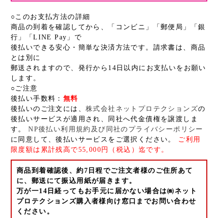
○このお支払方法の詳細
商品の到着を確認してから、「コンビニ」「郵便局」「銀
行」「LINE Pay」で
後払いできる安心・簡単な決済方法です。請求書は、商品
とは別に
郵送されますので、発行から14日以内にお支払いをお願い
します。
○ご注意
後払い手数料：
無料
後払いのご注文には、
株式会社ネットプロテクションズ
の
後払いサービスが適用され、同社へ代金債権を譲渡しま
す。
NP後払い利用規約及び同社のプライバシーポリシー
に同意して、後払いサービスをご選択ください。
ご利用
限度額は累計残高で55,000円（税込）迄です。
商品到着確認後、約7日程でご注文者様のご住所あて
に、郵送にて振込用紙が届きます。
万が一14日経ってもお手元に届かない場合は㈱ネット
プロテクションズ購入者様向け窓口までお問い合わせ
ください。