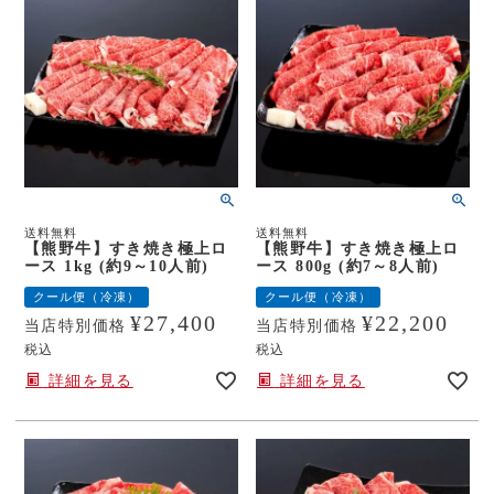
送料無料
送料無料
【熊野牛】すき焼き極上ロ
【熊野牛】すき焼き極上ロ
ース 1kg (約9～10人前)
ース 800g (約7～8人前)
クール便（冷凍）
クール便（冷凍）
¥
27,400
¥
22,200
当店特別価格
当店特別価格
税込
税込
詳細を見る
詳細を見る