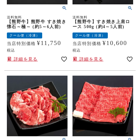
送料無料
送料無料
【熊野牛】熊野牛 すき焼き
【熊野牛】すき焼き上肩ロ
懐石～極～ (約5～6人前)
ース 500g (約4～5人前)
クール便（冷凍）
クール便（冷凍）
¥
11,750
¥
10,600
当店特別価格
当店特別価格
税込
税込
詳細を見る
詳細を見る