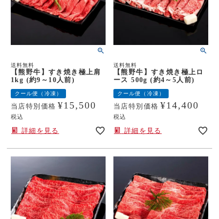
送料無料
送料無料
【熊野牛】すき焼き極上肩
【熊野牛】すき焼き極上ロ
1kg (約9～10人前)
ース 500g (約4～5人前)
クール便（冷凍）
クール便（冷凍）
¥
15,500
¥
14,400
当店特別価格
当店特別価格
税込
税込
詳細を見る
詳細を見る