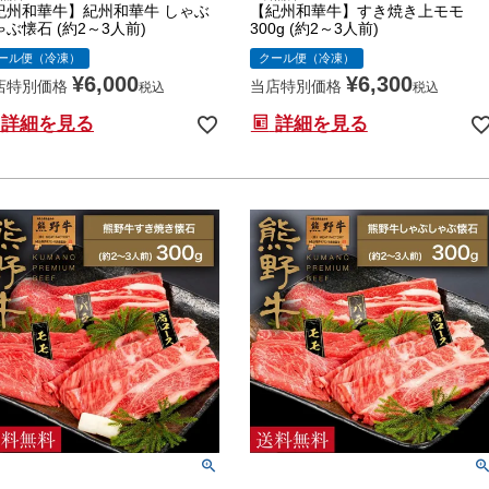
紀州和華牛】紀州和華牛 しゃぶ
【紀州和華牛】すき焼き上モモ
ゃぶ懐石 (約2～3人前)
300g (約2～3人前)
ール便（冷凍）
クール便（冷凍）
¥
6,000
¥
6,300
店特別価格
当店特別価格
税込
税込
詳細を見る
詳細を見る