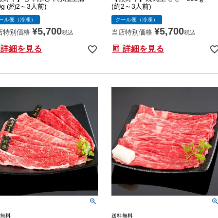
0g (約2～3人前)
(約2～3人前)
ール便（冷凍）
クール便（冷凍）
¥
5,700
¥
5,700
店特別価格
当店特別価格
税込
税込
詳細を見る
詳細を見る
無料
送料無料