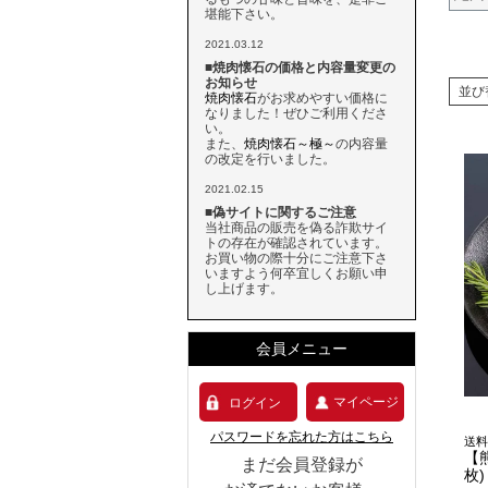
堪能下さい。
2021.03.12
■焼肉懐石の価格と内容量変更の
お知らせ
並び
焼肉懐石
がお求めやすい価格に
なりました！ぜひご利用くださ
い。
また、
焼肉懐石～極～
の内容量
の改定を行いました。
2021.02.15
■偽サイトに関するご注意
当社商品の販売を偽る詐欺サイ
トの存在が確認されています。
お買い物の際十分にご注意下さ
いますよう何卒宜しくお願い申
し上げます。
会員メニュー
マイページ
ログイン
パスワードを忘れた方はこちら
送料
【
まだ会員登録が
枚)