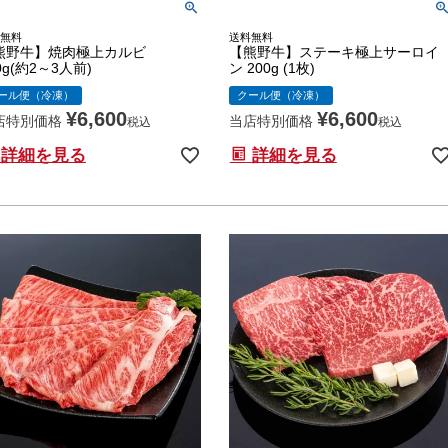
無料
送料無料
熊野牛】焼肉極上カルビ
【熊野牛】ステーキ極上サーロイ
0g(約2～3人前)
ン 200g (1枚)
ール便（冷凍）
クール便（冷凍）
¥
6,600
¥
6,600
店特別価格
当店特別価格
税込
税込
詳細を見る
詳細を見る