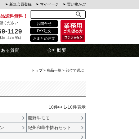
ン
新規会員登録
マイページ
買い物かご
全品送料無料！
話ください
お問合せ
69-1129
FAX注文
定休日 土/日/祝）
おまとめ注文
くある質問
会社概要
トップ
商品一覧
部位で選ぶ
10
件中
1
-
10
件表示
熊野牛モモ
ン
紀州和華牛懐石セット