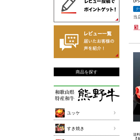
(約
ク
当
商品を探す
ユッケ
すき焼き
送料
【