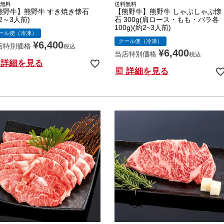
無料
送料無料
熊野牛】熊野牛 すき焼き懐石
【熊野牛】熊野牛 しゃぶしゃぶ懐
2～3人前)
石 300g(肩ロース・もも・バラ各
100g)(約2~3人前)
ール便（冷凍）
クール便（冷凍）
¥
6,400
店特別価格
税込
¥
6,400
当店特別価格
税込
詳細を見る
詳細を見る