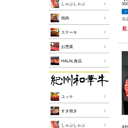
しゃぶしゃぶ
30
ク
焼肉
当
ステーキ
お惣菜
HALAL食品
ユッケ
すき焼き
しゃぶしゃぶ
送料