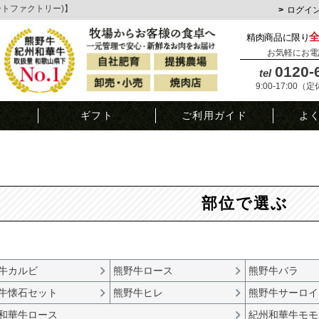
ミートファクトリー)】
ログイ
精肉商品に限り
お気軽にお電
0120-
tel
9:00-17:00（
覧
ギフト
ご利用ガイド
よ
部位で選ぶ
牛カルビ
熊野牛ロース
熊野牛バラ
牛懐石セット
熊野牛ヒレ
熊野牛サーロイ
和華牛ロース
紀州和華牛モモ