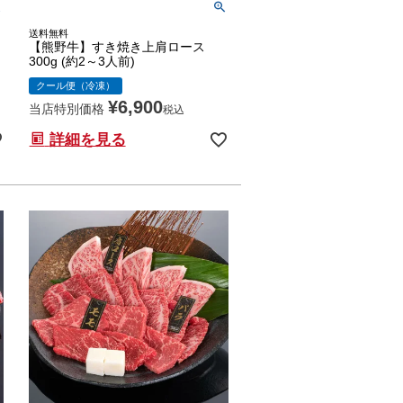
送料無料
【熊野牛】すき焼き上肩ロース
300g (約2～3人前)
クール便（冷凍）
¥
6,900
当店特別価格
税込
詳細を見る