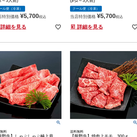
2～3人前)
(約2～3人前)
ール便（冷凍）
クール便（冷凍）
¥
5,700
¥
5,700
店特別価格
当店特別価格
税込
税込
詳細を見る
詳細を見る
無料
送料無料
熊野牛】しゃぶしゃぶ極上肩
【熊野牛】焼肉上モモ 300ｇ