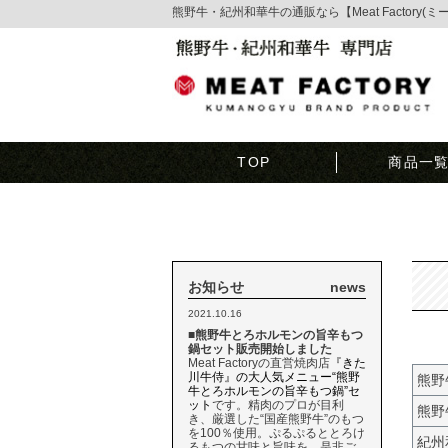
熊野牛・紀州和華牛の通販なら【Meat Factory(
TOP
商品一
お知らせ
news
2021.10.16
■熊野牛とろホルモンの旨辛もつ
鍋セット販売開始しました
Meat Factoryの直営焼肉店
『きた
川牛侍』の大人気メニュー“熊野
熊野
牛とろホルモンの旨辛もつ鍋”セ
ット
です。精肉のプロが目利
熊野
き、厳選した“国産熊野牛”のもつ
を100％使用。ぷるぷるととろけ
紀州
るもつの甘味と旨味を、是非ご