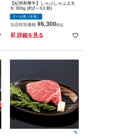
【紀州和華牛】しゃぶしゃぶ上モ
モ 300g (約2～3人前)
クール便（冷凍）
¥
6,300
当店特別価格
税込
詳細を見る