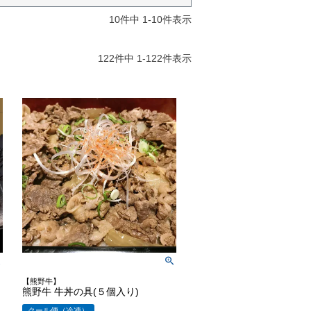
10
件中
1
-
10
件表示
122
件中
1
-
122
件表示
【熊野牛】
熊野牛 牛丼の具(５個入り)
クール便（冷凍）