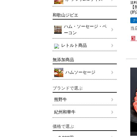
送料
【
(約
和歌山ジビエ
ク
ハム・ソーセージ・ベ
当
ーコン
レトルト商品
無添加商品
ハムソーセージ
ブランドで選ぶ
熊野牛
紀州和華牛
価格で選ぶ