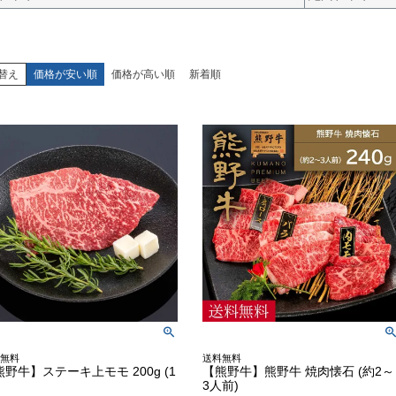
替え
価格が安い順
価格が高い順
新着順
無料
送料無料
熊野牛】ステーキ上モモ 200g (1
【熊野牛】熊野牛 焼肉懐石 (約2～
3人前)