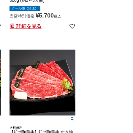
300g (約2～3人前)
クール便（冷凍）
¥
5,700
当店特別価格
税込
詳細を見る
送料無料
【紀州和華牛】紀州和華牛 すき焼