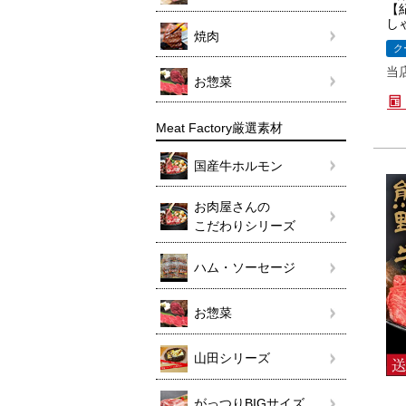
【
し
焼肉
ク
当
お惣菜
Meat Factory厳選素材
国産牛ホルモン
お肉屋さんの
こだわりシリーズ
ハム・ソーセージ
お惣菜
山田シリーズ
がっつりBIGサイズ