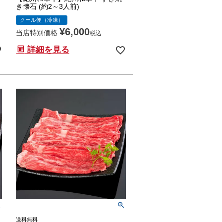
き懐石 (約2～3人前)
クール便（冷凍）
¥
6,000
当店特別価格
税込
詳細を見る
送料無料