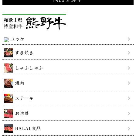
ユッケ
すき焼き
しゃぶしゃぶ
焼肉
ステーキ
お惣菜
HALAL食品