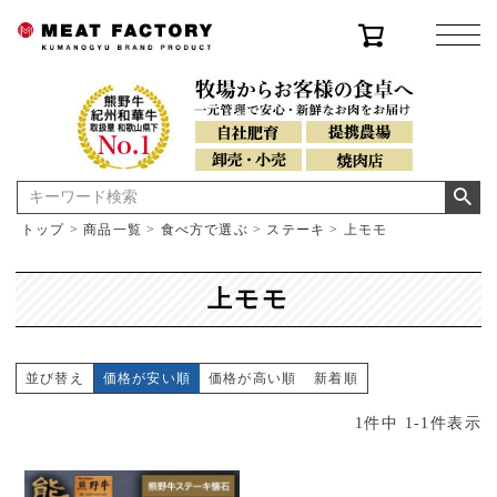
トップ
商品一覧
食べ方で選ぶ
ステーキ
上モモ
上モモ
並び替え
価格が安い順
価格が高い順
新着順
1
件中
1
-
1
件表示