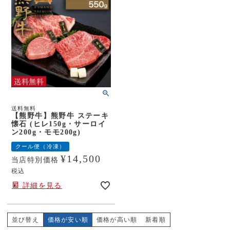
送料無料
【熊野牛】熊野牛 ステーキ
懐石 (ヒレ150g・サーロイ
ン200g・モモ200g)
クール便（冷凍）
¥
14,500
当店特別価格
税込
詳細を見る
並び替え
価格が安い順
価格が高い順
新着順