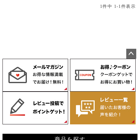
1
件中
1
-
1
件表示
ペー
ジト
ップ
へ
商品を探す