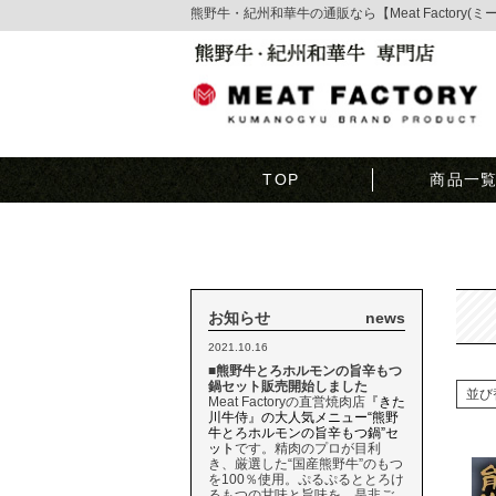
熊野牛・紀州和華牛の通販なら【Meat Factory(
TOP
商品一
お知らせ
news
2021.10.16
■熊野牛とろホルモンの旨辛もつ
鍋セット販売開始しました
並び
Meat Factoryの直営焼肉店
『きた
川牛侍』の大人気メニュー“熊野
牛とろホルモンの旨辛もつ鍋”セ
ット
です。精肉のプロが目利
き、厳選した“国産熊野牛”のもつ
を100％使用。ぷるぷるととろけ
るもつの甘味と旨味を、是非ご