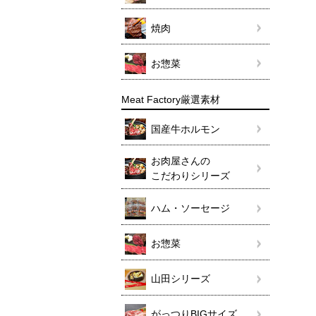
焼肉
お惣菜
Meat Factory厳選素材
国産牛ホルモン
お肉屋さんの
こだわりシリーズ
ハム・ソーセージ
お惣菜
山田シリーズ
がっつりBIGサイズ