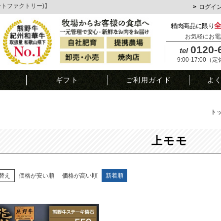
ミートファクトリー)】
ログイ
精肉商品に限り
お気軽にお電
0120-
tel
9:00-17:00（
覧
ギフト
ご利用ガイド
よ
ト
上モモ
替え
価格が安い順
価格が高い順
新着順