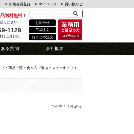
ン
新規会員登録
マイページ
買い物かご
全品送料無料！
話ください
お問合せ
69-1129
FAX注文
定休日 土/日/祝）
おまとめ注文
くある質問
会社概要
ップ
商品一覧
食べ方で選ぶ
ステーキ
上モモ
1
件中
1
-
1
件表示