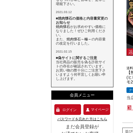
堪能下さい。
2021.03.12
■焼肉懐石の価格と内容量変更の
お知らせ
焼肉懐石
がお求めやすい価格に
なりました！ぜひご利用くださ
い。
また、
焼肉懐石～極～
の内容量
の改定を行いました。
2021.02.15
■偽サイトに関するご注意
当社商品の販売を偽る詐欺サイ
トの存在が確認されています。
送料
お買い物の際十分にご注意下さ
【
いますよう何卒宜しくお願い申
(ヒ
し上げます。
モ2
ク
会員メニュー
当
マイページ
ログイン
パスワードを忘れた方はこちら
まだ会員登録が
並び